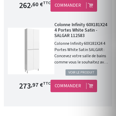
Prix de base
262
TTC
,60 €
COMMANDER
Colonne Infinity 60X181X24
4 Portes White Satin -
SALGAR 112583
Colonne Infinity 60X181X24 4
Portes White Satin SALGAR :
Concevez votre salle de bains
comme vous le souhaitez avec
la qualité Salgar !
VOIR LE PRODUIT
Prix de base
273
TTC
,97 €
COMMANDER