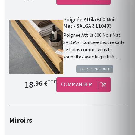
Poignée Attila 600 Noir
Mat - SALGAR 110493
Poignée Attila 600 Noir Mat
SALGAR : Concevez votre salle
de bains comme vous le
souhaitez avec la qualité
Salgar !
VOIR LE PRODUIT
Prix de base
18
TTC
,96 €
COMMANDER
Miroirs