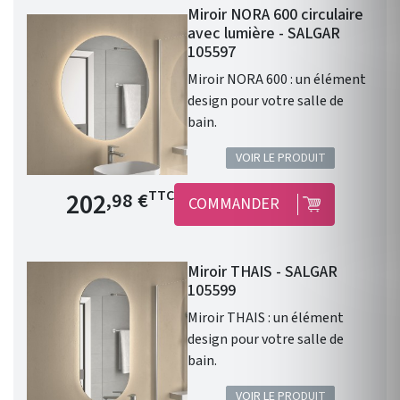
Miroir NORA 600 circulaire
avec lumière - SALGAR
105597
Miroir NORA 600 : un élément
design pour votre salle de
bain.
VOIR LE PRODUIT
Prix de base
202
TTC
,98 €
COMMANDER
Miroir THAIS - SALGAR
105599
Miroir THAIS : un élément
design pour votre salle de
bain.
VOIR LE PRODUIT