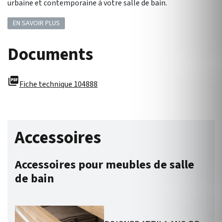
urbaine et contemporaine à votre salle de bain.
EN SAVOIR PLUS
Documents
picture_as_pdf
Fiche technique 104888
Accessoires
Accessoires pour meubles de salle
de bain