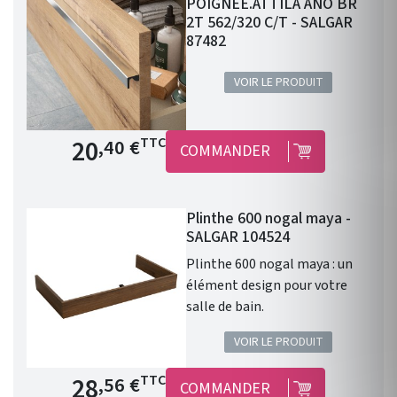
POIGNEE.ATTILA ANO BR
2T 562/320 C/T - SALGAR
87482
VOIR LE PRODUIT
Prix de base
20
TTC
,40 €
COMMANDER
Plinthe 600 nogal maya -
SALGAR 104524
Plinthe 600 nogal maya : un
élément design pour votre
salle de bain.
VOIR LE PRODUIT
Prix de base
28
TTC
,56 €
COMMANDER