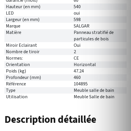
Garantie (mois)
60
Hauteur (en mm)
540
LED
oui
Largeur (en mm)
598
Marque
SALGAR
Matière
Panneau stratifié de
particules de bois
Miroir Eclairant
Oui
Nombre de tiroir
2
Normes:
CE
Orientation
Horizontal
Poids (kg)
47.24
Profondeur (mm)
460
Référence
104895
Type
Meuble salle de bain
Utilisation
Meuble Salle de bain
Description détaillée