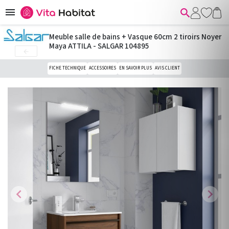


Meuble salle de bains + Vasque 60cm 2 tiroirs Noyer
Maya ATTILA - SALGAR 104895

FICHE TECHNIQUE
ACCESSOIRES
EN SAVOIR PLUS
AVIS CLIENT
chevron_left
chevron_right