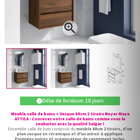

Délai de livraison: 18 jours
check
Meuble salle de bains + Vasque 60cm 2 tiroirs Noyer Maya
ATTILA : Concevez votre salle de bains comme vous le
souhaitez avec la qualité Salgar !
Ensemble salle de bain composé du
meuble 60cm 2 tiroirs, d’un
plan vasque en céramique et d'un miroir à applique
.
Poignées noires et organisateur de rangement inclus
.