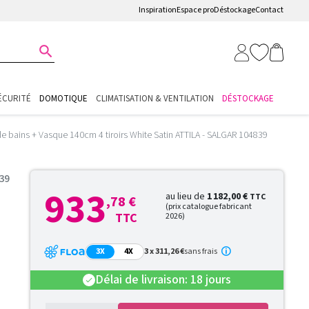
Inspiration
Espace pro
Déstockage
Contact

ÉCURITÉ
DOMOTIQUE
CLIMATISATION & VENTILATION
DÉSTOCKAGE
de bains + Vasque 140cm 4 tiroirs White Satin ATTILA - SALGAR 104839
839
933
au lieu de
1 182,00 €
TTC
,78 €
(prix catalogue fabricant
TTC
2026)
3X
4X
3 x 311,26 €
sans frais
Délai de livraison: 18 jours
check