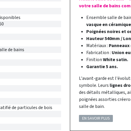
votre salle de bains com
disponibles
Ensemble salle de ba
60
vasque en céramique
Poignées noires et o
Hauteur 540mm / Lo
Matériaux :
Panneaux s
alle de bains
Fabrication :
Union eu
Finition
White satin.
Garantie 5 ans.
L'avant-garde est l'évolut
symbole. Leurs
lignes dro
des détails métalliques, ai
poignées assorties créer
salle de bain.
tifié de particules de bois
EN SAVOIR PLUS