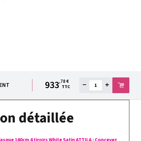
,78 €
933
−
+
IENT
TTC
on détaillée
Vasque 140cm 4 tiroirs White Satin ATTILA : Concevez