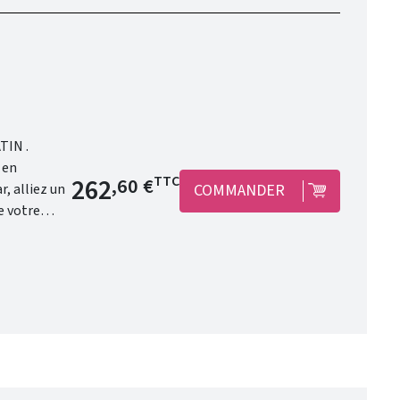
Prix de base
262
TTC
,60 €
COMMANDER
e votre