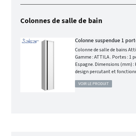
Colonnes de salle de bain
Colonne suspendue 1 porte
Colonne de salle de bains Attila : Créez la
Gamme : ATTILA . Portes : 1 porte. Poignée intégrée . Finition extérieure : White Satin . Fabriqué en
Espagne. Dimensions (mm) : Haut. 1400 x Long. 240 x Larg. 300 . Garantie 5 ans . Avec Attila Salgar, alliez un
design percutant et fonctionn
style grâce à une palette de f
VOIR LE PRODUIT