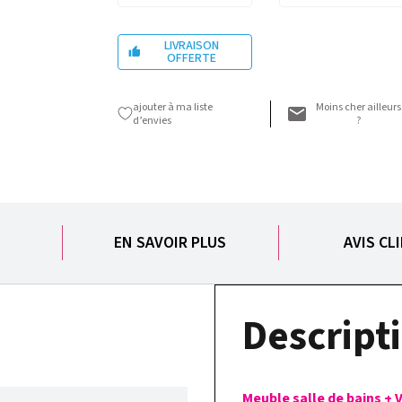
LIVRAISON

OFFERTE
ajouter à ma liste
Moins cher ailleurs
d’envies
?
S
EN SAVOIR PLUS
AVIS CL
Descripti
Meuble salle de bains + 