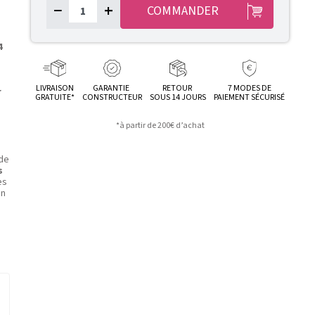
−
+
COMMANDER
4
LIVRAISON
GARANTIE
RETOUR
7 MODES DE
r
GRATUITE*
CONSTRUCTEUR
SOUS 14 JOURS
PAIEMENT SÉCURISÉ
*à partir de 200€ d’achat
 de
s
es
en