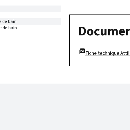
e de bain
Documen
e de bain
picture_as_pdf
Fiche technique Attila