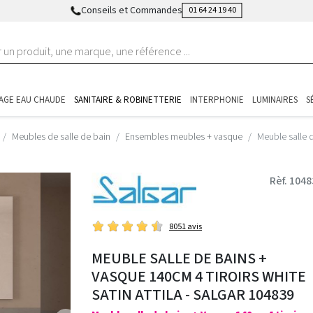
Conseils et Commandes
01 64 24 19 40
AGE EAU CHAUDE
SANITAIRE & ROBINETTERIE
INTERPHONIE
LUMINAIRES
S
Meubles de salle de bain
Ensembles meubles + vasque
Meuble salle 
Rèf. 104
8051 avis
MEUBLE SALLE DE BAINS +
VASQUE 140CM 4 TIROIRS WHITE
SATIN ATTILA - SALGAR 104839