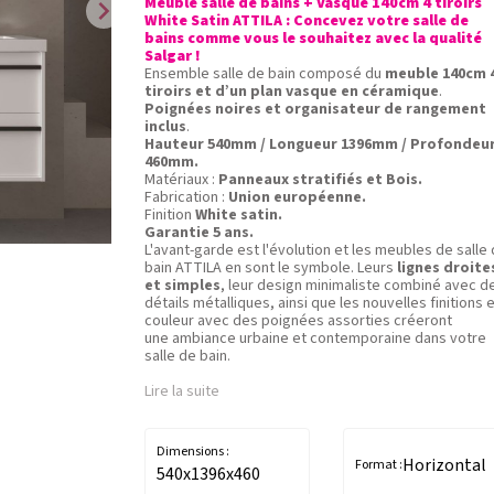
Meuble salle de bains + Vasque 140cm 4 tiroirs
chevron_right
White Satin ATTILA : Concevez votre salle de
bains comme vous le souhaitez avec la qualité
Salgar !
Ensemble salle de bain composé du
meuble 140cm 
tiroirs et d’un plan vasque en céramique
.
Poignées noires et organisateur de rangement
inclus
.
Hauteur 540mm / Longueur 1396mm / Profondeu
460mm.
Matériaux :
Panneaux stratifiés et Bois.
Fabrication :
Union européenne.
Finition
White satin.
Garantie 5 ans.
L'avant-garde est l'évolution et les meubles de salle
bain ATTILA en sont le symbole. Leurs
lignes droite
et simples
, leur design minimaliste combiné avec d
détails métalliques, ainsi que les nouvelles finitions 
couleur avec des poignées assorties créeront
une ambiance urbaine et contemporaine dans votre
salle de bain.
Lire la suite
Dimensions :
Horizontal
Format :
540x1396x460