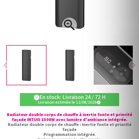

chevron_left
chevron_right
En stock: Livraison 24 / 72 H
check
Livraison estimée le 12/08/2026
info
Radiateur double corps de chauffe à inertie fonte et priorité
façade INTUIS 1500W avec lumière d'ambiance intégrée.
Radiateur double corps de chauffe : Inertie fonte et priorité
façade
Programmation intégrée
.