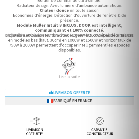
Boitier de commande ultra-simple.
Radiateur design. Avec lumière d'ambiance automatique.
Chaleur douce
en toute saison.
Economies d'énergie: Détection d'ouverture de fenêtre & de
présence.
Module Muller Intuitiv INCLUS, DOOK est intelligent,
communiquant et 100% connecté.
Radiateur 1500W, hauteur 147.5cm, largeur 43.5 cm, épaisseur 11.7cm.
Disponible en blanc et anthracite de 1000W à 2000W. Les déclinaisons
en modèles bas (haut. 30cm) en 1000W et 1500W et horizontaux de
750W à 2000W permettent d'occuper intelligemment les espaces
disponibles.
Lire la suite
LIVRAISON OFFERTE

FABRIQUÉ EN FRANCE
LIVRAISON
GARANTIE
GRATUITE*
CONSTRUCTEUR