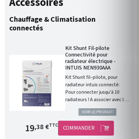
Accessoires
Chauffage & Climatisation
connectés
Kit Shunt Fil-pilote
Connectivité pour
radiateur électrique -
INTUIS NEN930AAA
Kit Shunt fil-pilote, pour
radiateur intuis connecté:
Pour connecter jusqu'à 10
radiateurs ! A associer avec le
module Intuis pour une
VOIR LE PRODUIT
installation fil pilote. Kit
Shunt à insérer dans le
Prix de base
19
TTC
,38 €
COMMANDER
radiateur équipé du module de
connexion pour connecter