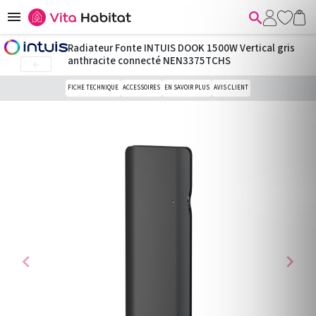


Radiateur Fonte INTUIS DOOK 1500W Vertical gris
anthracite connecté NEN3375TCHS

FICHE TECHNIQUE
ACCESSOIRES
EN SAVOIR PLUS
AVIS CLIENT
chevron_left
chevron_right