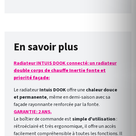
jusqu’à 10 radiateurs (max).
Compatible avec les
radiateurs de génération
Smart ECOcontrol ou 3.0. des
marques Intuis, Muller
Intuitiv, Noirot, Airelec,
En savoir plus
Campa et Applimo. Permet
d'envoyer et de recevoir des
Radiateur INTUIS DOOK connecté: un radiateur
information sur le cablage.
double corps de chauffe Inertie fonte et
priorité façade
:
Le radiateur
Intuis DOOK
offre une
chaleur douce
et permanente
, même en demi-saison avec sa
façade rayonnante renforcée par la fonte.
GARANTIE: 2 ANS.
Le boîtier de commande est
simple d'utilisation
:
rétroéclairé et très ergonomique, il offre un accès
facilement compréhensible à toutes les fonctions. Il