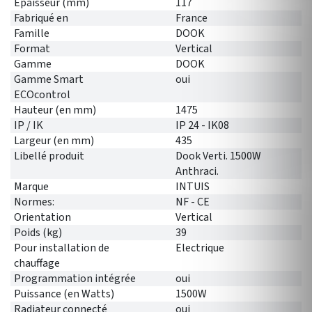
Epaisseur (mm)
117
Fabriqué en
France
Famille
DOOK
Format
Vertical
Gamme
DOOK
Gamme Smart
oui
ECOcontrol
Hauteur (en mm)
1475
IP / IK
IP 24 - IK08
Largeur (en mm)
435
Libellé produit
Dook Verti. 1500W
Anthraci.
Marque
INTUIS
Normes:
NF - CE
Orientation
Vertical
Poids (kg)
39
Pour installation de
Electrique
chauffage
Programmation intégrée
oui
Puissance (en Watts)
1500W
Radiateur connecté
oui