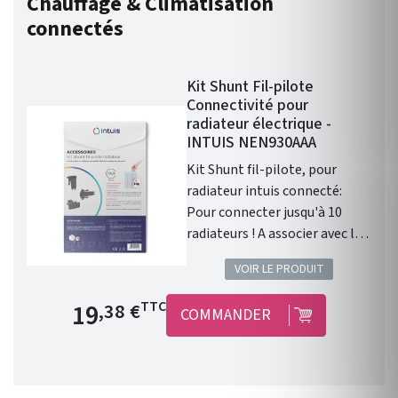
Chauffage & Climatisation
connectés
Kit Shunt Fil-pilote
Connectivité pour
radiateur électrique -
INTUIS NEN930AAA
Kit Shunt fil-pilote, pour
radiateur intuis connecté:
Pour connecter jusqu'à 10
radiateurs ! A associer avec le
module Intuis pour une
VOIR LE PRODUIT
installation fil pilote. Kit
Shunt à insérer dans le
Prix de base
19
TTC
,38 €
COMMANDER
radiateur équipé du module de
connexion pour connecter
jusqu’à 10 radiateurs (max).
Compatible avec les