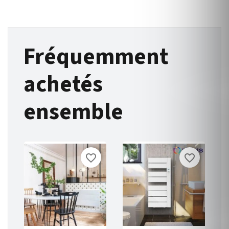
Fréquemment
achetés
ensemble
favorite_border
favorite_border