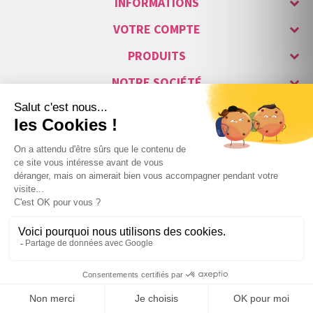
INFORMATIONS
VOTRE COMPTE
PRODUITS
NOTRE SOCIÉTÉ
SUIVEZ-NOUS
PAIEMENT & LIVRAISON
+
554
,00 €
TTC

1500W
au lieu de
938,10 €
TTC
−