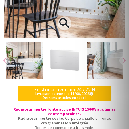

chevron_left
chevron_right
En stock: Livraison 24 / 72 H
Livraison estimée le 11/08/2026
info
Derniers articles en stock
Radiateur inertie fonte active INTUIS 1500W aux lignes
contemporaines.
Radiateur Inertie sèche.
Corps de chauffe en fonte.
Programmation intégrée
.
Boitier de commande ultra-simple.