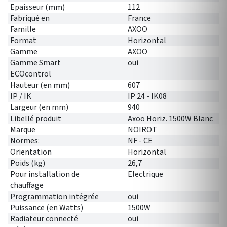
Epaisseur (mm)
112
Fabriqué en
France
Famille
AXOO
Format
Horizontal
Gamme
AXOO
Gamme Smart
oui
ECOcontrol
Hauteur (en mm)
607
IP / IK
IP 24 - IK08
Largeur (en mm)
940
Libellé produit
Axoo Horiz. 1500W Blanc
Marque
NOIROT
Normes:
NF - CE
Orientation
Horizontal
Poids (kg)
26,7
Pour installation de
Electrique
chauffage
Programmation intégrée
oui
Puissance (en Watts)
1500W
Radiateur connecté
oui