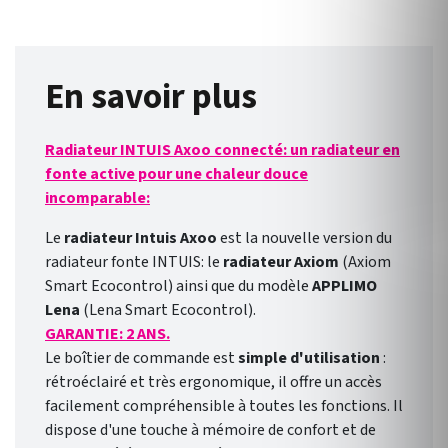
radiateurs de génération
Smart ECOcontrol ou 3.0. des
marques Intuis, Muller
Intuitiv, Noirot, Airelec,
En savoir plus
Campa et Applimo. Permet
d'envoyer et de recevoir des
Radiateur INTUIS Axoo connecté: un radiateur en
information sur le cablage.
fonte active pour une chaleur douce
incomparable:
Le
radiateur Intuis Axoo
est la nouvelle version du
radiateur fonte INTUIS: le
radiateur Axiom
(Axiom
Smart Ecocontrol) ainsi que du modèle
APPLIMO
Lena
(Lena Smart Ecocontrol).
GARANTIE: 2 ANS.
Le boîtier de commande est
simple d'utilisation
:
rétroéclairé et très ergonomique, il offre un accès
facilement compréhensible à toutes les fonctions. Il
dispose d'une touche à mémoire de confort et de