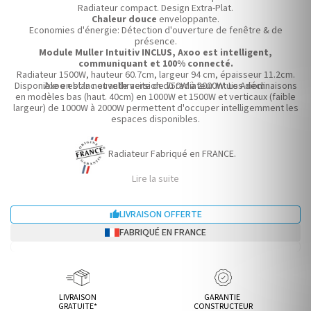
Radiateur compact. Design Extra-Plat.
Chaleur douce
enveloppante.
Economies d'énergie: Détection d'ouverture de fenêtre & de
présence.
Module Muller Intuitiv INCLUS, Axoo est intelligent,
communiquant et 100% connecté.
Radiateur 1500W, hauteur 60.7cm, largeur 94 cm, épaisseur 11.2cm.
Disponible en blanc et anthracite de 750W à 2000W. Les déclinaisons
Axoo est la nouvelle version du radiateur Intuis Axiom.
en modèles bas (haut. 40cm) en 1000W et 1500W et verticaux (faible
largeur) de 1000W à 2000W permettent d'occuper intelligemment les
espaces disponibles.
Radiateur Fabriqué en FRANCE.
Lire la suite
LIVRAISON OFFERTE

FABRIQUÉ EN FRANCE
LIVRAISON
GARANTIE
GRATUITE*
CONSTRUCTEUR