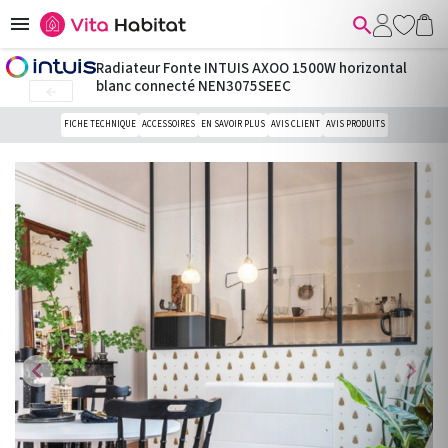


Radiateur Fonte INTUIS AXOO 1500W horizontal
blanc connecté NEN3075SEEC

FICHE TECHNIQUE
ACCESSOIRES
EN SAVOIR PLUS
AVIS CLIENT
AVIS PRODUITS
chevron_left
chevron_right