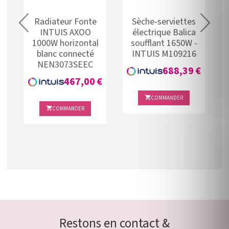
Radiateur Fonte
Sèche-serviettes
INTUIS AXOO
électrique Balica
1000W horizontal
soufflant 1650W -
blanc connecté
INTUIS M109216
NEN3073SEEC
Prix
€
688,39 €
Prix
467,00 €
COMMANDER

COMMANDER

Restons en contact &