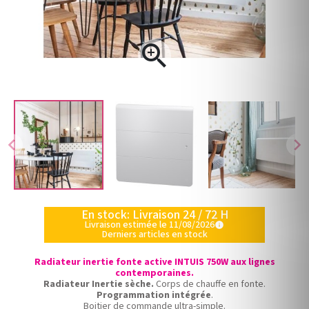

chevron_left
chevron_right
En stock: Livraison 24 / 72 H
Livraison estimée le 11/08/2026
info
Derniers articles en stock
Radiateur inertie fonte active INTUIS 750W aux lignes
contemporaines.
Radiateur Inertie sèche.
Corps de chauffe en fonte.
Programmation intégrée
.
Boitier de commande ultra-simple.