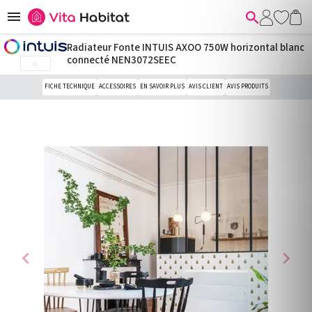


Radiateur Fonte INTUIS AXOO 750W horizontal blanc
connecté NEN3072SEEC

FICHE TECHNIQUE
ACCESSOIRES
EN SAVOIR PLUS
AVIS CLIENT
AVIS PRODUITS
chevron_left
chevron_right