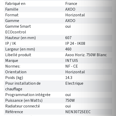
Fabriqué en
France
Famille
AXOO
Format
Horizontal
Gamme
AXOO
Gamme Smart
oui
ECOcontrol
Hauteur (en mm)
607
IP / IK
IP 24 - IK08
Largeur (en mm)
460
Libellé produit
Axoo Horiz. 750W Blanc
Marque
INTUIS
Normes:
NF - CE
Orientation
Horizontal
Poids (kg)
14.3
Pour installation de
Electrique
chauffage
Programmation intégrée
oui
Puissance (en Watts)
750W
Radiateur connecté
oui
Référence
NEN3072SEEC