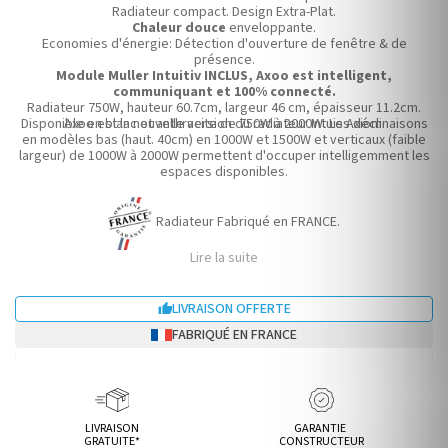
Radiateur compact. Design Extra-Plat.
Chaleur douce
enveloppante.
Economies d'énergie: Détection d'ouverture de fenêtre & de
présence.
Module Muller Intuitiv INCLUS, Axoo est intelligent,
communiquant et 100% connecté.
Radiateur 750W, hauteur 60.7cm, largeur 46 cm, épaisseur 11.2cm.
Disponible en blanc et anthracite de 750W à 2000W. Les déclinaisons
Axoo est la nouvelle version du radiateur Intuis Axiom.
en modèles bas (haut. 40cm) en 1000W et 1500W et verticaux (faible
largeur) de 1000W à 2000W permettent d'occuper intelligemment les
espaces disponibles.
Radiateur Fabriqué en FRANCE.
Lire la suite
LIVRAISON OFFERTE

FABRIQUÉ EN FRANCE
LIVRAISON
GARANTIE
GRATUITE*
CONSTRUCTEUR