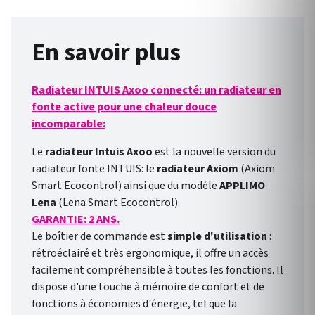
Smart ECOcontrol ou 3.0. des
marques Intuis, Muller
Intuitiv, Noirot, Airelec,
En savoir plus
Campa et Applimo. Permet
d'envoyer et de recevoir des
Radiateur INTUIS Axoo connecté: un radiateur en
information sur le cablage.
fonte active pour une chaleur douce
incomparable:
Le
radiateur Intuis Axoo
est la nouvelle version du
radiateur fonte INTUIS: le
radiateur Axiom
(Axiom
Smart Ecocontrol) ainsi que du modèle
APPLIMO
Lena
(Lena Smart Ecocontrol).
GARANTIE: 2 ANS.
Le boîtier de commande est
simple d'utilisation
:
rétroéclairé et très ergonomique, il offre un accès
facilement compréhensible à toutes les fonctions. Il
dispose d'une touche à mémoire de confort et de
fonctions à économies d'énergie, tel que la