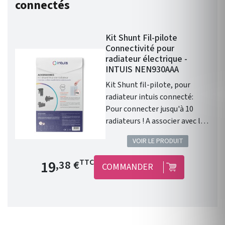
connectés
Kit Shunt Fil-pilote
Connectivité pour
radiateur électrique -
INTUIS NEN930AAA
Kit Shunt fil-pilote, pour
radiateur intuis connecté:
Pour connecter jusqu'à 10
radiateurs ! A associer avec le
module Intuis pour une
VOIR LE PRODUIT
installation fil pilote. Kit
Shunt à insérer dans le
Prix de base
19
TTC
,38 €
COMMANDER
radiateur équipé du module de
connexion pour connecter
jusqu’à 10 radiateurs (max).
Compatible avec les
radiateurs de génération