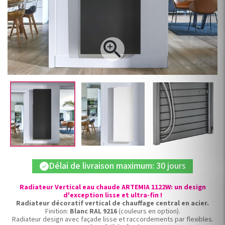

Délai de livraison maximum: 30 jours
check
Radiateur Vertical eau chaude ARTEMIA 1122W: un design
d'exception lisse et ultra-fin !
Radiateur décoratif vertical de chauffage central en acier.
Finition:
Blanc RAL 9216
(couleurs en option).
Radiateur design avec façade lisse et raccordements par flexibles.