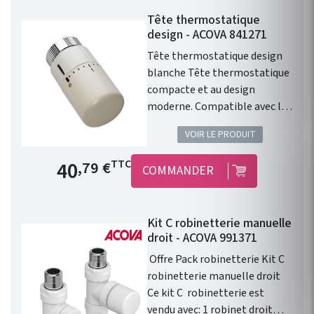
Tête thermostatique
design - ACOVA 841271
Tête thermostatique design
blanche Tête thermostatique
compacte et au design
moderne. Compatible avec les
radiateurs eau chaude ACOVA.
VOIR LE PRODUIT
Type de raccord : M30 x1,5.
Finition : Blanc. 46 Couleurs en
Prix de base
40
TTC
,79 €
COMMANDER
option. Cette tête
thermostatique design
blanche permet le contrôle
Kit C robinetterie manuelle
avec précision de la
droit - ACOVA 991371
température d'un radiateur ou
d'un sèche serviette à eau
Offre Pack robinetterie Kit C
chaude.
robinetterie manuelle droit
Ce kit C robinetterie est
vendu avec: 1 robinet droit