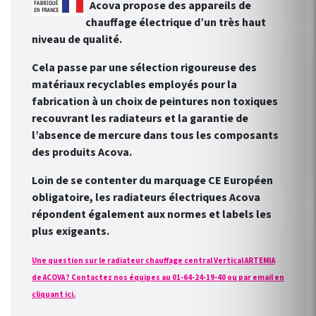
Acova propose des appareils de
chauffage électrique d’un très haut
niveau de qualité.
Cela passe par une sélection rigoureuse des
matériaux recyclables employés pour la
fabrication à un choix de peintures non toxiques
recouvrant les radiateurs et la garantie de
l’absence de mercure dans tous les composants
des produits Acova.
Loin de se contenter du marquage CE Européen
obligatoire, les radiateurs électriques Acova
répondent également aux normes et labels les
plus exigeants.
Une question sur le radiateur chauffage central Vertical ARTEMIA
de ACOVA ? Contactez nos équipes au 01-64-24-19-40 ou par email en
cliquant ici.