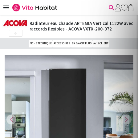


Radiateur eau chaude ARTEMIA Vertical 1122W avec
raccords flexibles - ACOVA VXTX-200-072

FICHE TECHNIQUE
ACCESSOIRES
EN SAVOIR PLUS
AVIS CLIENT
chevron_left
chevron_right