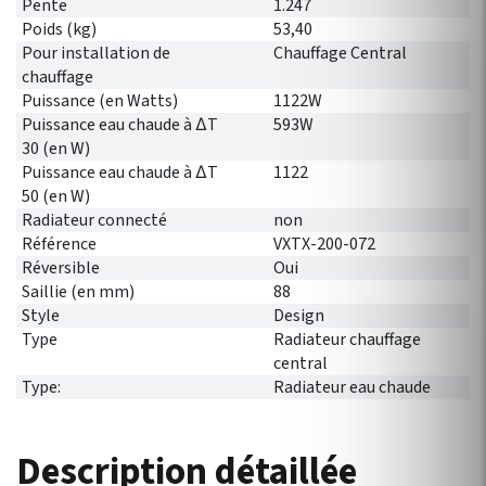
Pente
1.247
Poids (kg)
53,40
Pour installation de
Chauffage Central
chauffage
Puissance (en Watts)
1122W
Puissance eau chaude à ∆T
593W
30 (en W)
Puissance eau chaude à ∆T
1122
50 (en W)
Radiateur connecté
non
Référence
VXTX-200-072
Réversible
Oui
Saillie (en mm)
88
Style
Design
Type
Radiateur chauffage
central
Type:
Radiateur eau chaude
Description détaillée