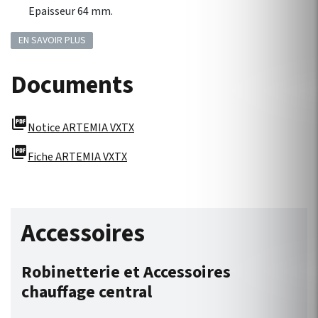
Epaisseur 64 mm.
EN SAVOIR PLUS
Documents
picture_as_pdf
Notice ARTEMIA VXTX
picture_as_pdf
Fiche ARTEMIA VXTX
Accessoires
Robinetterie et Accessoires
chauffage central