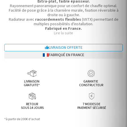
Extra-plat, faible épaisseur.
Rayonnement panoramique pour un confort de chauffe optimal.
Facilité de pose grâce à la charnière murale, fixation réversible à
droite ou à gauche.
Radiateur avec
raccordements flexibles
(VXTX) permettant de
multiples possibilités d'installation.
Fabriqué en France.
Puissance:
1122W
Lire la suite
(ΔT50K) et
593W
(ΔT30K).
Dimensions: Hauteur 2019 mm/ Largeur 716 mm/ Epaisseur 64 mm.
LIVRAISON OFFERTE

FABRIQUÉ EN FRANCE
LIVRAISON
GARANTIE
GRATUITE*
CONSTRUCTEUR
RETOUR
7 MODES DE
SOUS 14 JOURS
PAIEMENT SÉCURISÉ
*à partir de 200€ d’achat