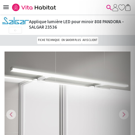


Applique lumière LED pour miroir 808 PANDORA -
SALGAR 23536

FICHE TECHNIQUE
EN SAVOIR PLUS
AVIS CLIENT
chevron_left
chevron_right