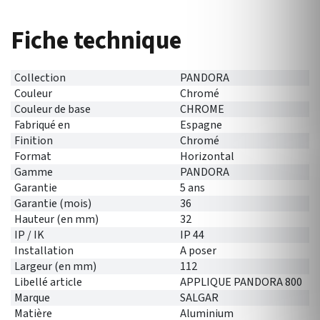
Fiche technique
Collection
PANDORA
Couleur
Chromé
Couleur de base
CHROME
Fabriqué en
Espagne
Finition
Chromé
Format
Horizontal
Gamme
PANDORA
Garantie
5 ans
Garantie (mois)
36
Hauteur (en mm)
32
IP / IK
IP 44
Installation
A poser
Largeur (en mm)
112
Libellé article
APPLIQUE PANDORA 800
Marque
SALGAR
Matière
Aluminium