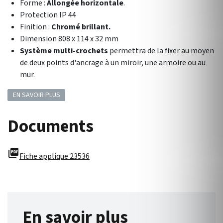
Forme :
Allongée horizontale
.
Protection IP 44
Finition :
Chromé brillant.
Dimension 808 x 114 x 32 mm
Système multi-crochets
permettra de la fixer au moyen
de deux points d'ancrage à un miroir, une armoire ou au
mur.
EN SAVOIR PLUS
Documents
picture_as_pdf
Fiche applique 23536
En savoir plus