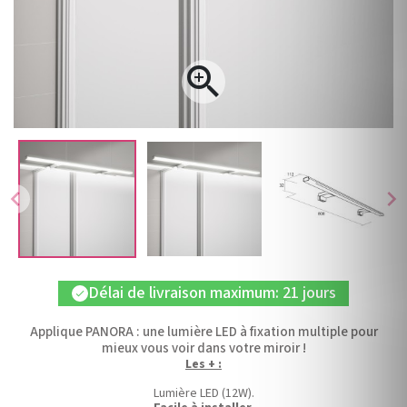

chevron_left
chevron_right
Délai de livraison maximum: 21 jours
check
Applique PANORA : une lumière LED à fixation multiple pour
mieux vous voir dans votre miroir !
Les + :
Lumière LED (12W).