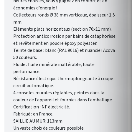
heures choisies, vous y gagnez en confort et en
gratuite pour smartphone
économies d'énergie !
Heatzy : réaliser de vraie
Collecteurs ronds Ø 38 mm verticaux, épaisseur 1,5
économie d’énergie !
mm.
Programmation
Eléments plats horizontaux (section 70x11 mm).
hebdomadaire
Protection anticorrosion par bains de cataphorèse
personnalisable selon votre
et revêtement en poudre époxy polyester.
rythme de vie !
Teinte de base : blanc (RAL 9016) et nuancier Acova
50 couleurs.
Fluide : huile minérale inaltérable, haute
performance.
Résistance électrique thermoplongeante à coupe-
circuit automatique.
4 consoles murales réglables, peintes dans la
couleur de l’appareil et fournies dans l’emballage.
Certification : NF électricité.
Fabriqué : en France.
SAILLIE AU MUR: 113mm
Un vaste choix de couleurs possible.