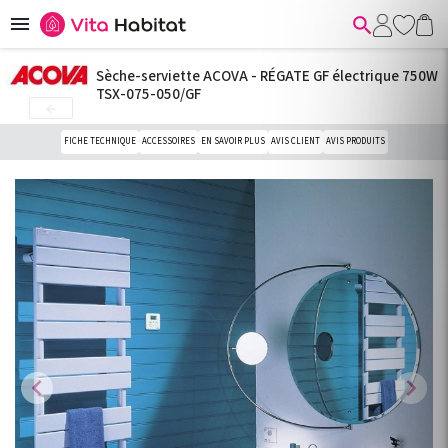


Sèche-serviette ACOVA - RÉGATE GF électrique 750W
TSX-075-050/GF

FICHE TECHNIQUE
ACCESSOIRES
EN SAVOIR PLUS
AVIS CLIENT
AVIS PRODUITS
chevron_left
chevron_right