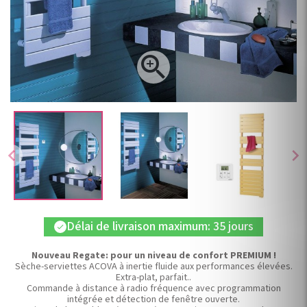

chevron_left
chevron_right
Délai de livraison maximum: 35 jours
check
Nouveau Regate: pour un niveau de confort PREMIUM !
Sèche-serviettes ACOVA à inertie fluide aux performances élevées.
Extra-plat, parfait..
Commande à distance à radio fréquence avec programmation
intégrée et détection de fenêtre ouverte.