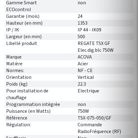
Gamme Smart
non
ECOcontrol
Garantie (mois)
24
Hauteur (en mm)
1353
IP / IK
IP 44 - IK09
Largeur (en mm)
500
Libellé produit
REGATE TSX GF
Elec.dig.blc 750W
Marque
ACOVA
Matière
Acier
Normes:
NF - CE
Orientation
Vertical
Poids (kg)
22.3
Pour installation de
Electrique
chauffage
Programmation intégrée
non
Puissance (en Watts)
750W
Référence
TSX-075-050/GF
Régulation:
Commande
RadioFréquence (RF)