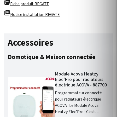
picture_as_pdf
Fiche produit REGATE
picture_as_pdf
Notice installation REGATE
Accessoires
Domotique & Maison connectée
Module Acova Heatzy
Elec’Pro pour radiateurs
électrique ACOVA - 887700
Programmateur connecté
pour radiateurs électrique
ACOVA : Le Module Acova
Heatzy Elec’Pro ! C’est