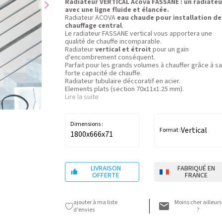
chevron_right
Radiateur VERTICAL Acova FASSANE : un radiateu
avec une ligne fluide et élancée.
Radiateur ACOVA
eau chaude pour installation de
chauffage central
.
Le radiateur FASSANE vertical vous apportera une
qualité de chauffe incomparable.
Radiateur
vertical et étroit
pour un gain
d'encombrement conséquent.
Parfait pour les grands volumes à chauffer grâce à sa
forte capacité de chauffe.
Radiateur tubulaire déccoratif en acier.
Elements plats (section 70x11x1.25 mm).
Pression de service: 4 bars.
Lire la suite
Température de service maximale: 110°C.
Teinte de base: BLANC RAL9016 (couleurs en option)
Radiateur eau chaude 1278W à ∆T50
/ Hauteur 180
Dimensions :
cm / Largeur 66,6 cm / Épaisseur installé 7,1 cm.
Vertical
Format :
1800x666x71
LIVRAISON
FABRIQUÉ EN

OFFERTE
FRANCE
ajouter à ma liste
Moins cher ailleurs
d’envies
?