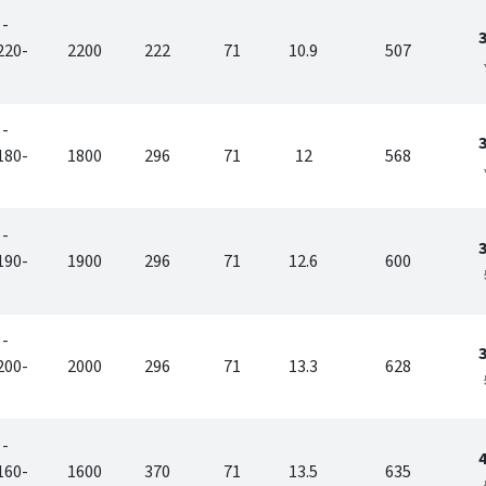
 -
220-
2200
222
71
10.9
507
 -
180-
1800
296
71
12
568
 -
190-
1900
296
71
12.6
600
 -
200-
2000
296
71
13.3
628
 -
160-
1600
370
71
13.5
635