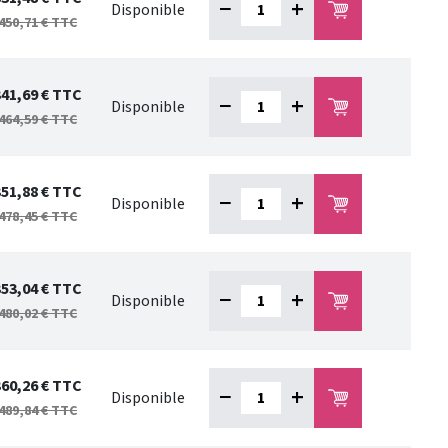
−
+
Disponible
450,71 €
TTC
341,69 €
TTC
−
+
Disponible
464,59 €
TTC
351,88 €
TTC
−
+
Disponible
478,45 €
TTC
353,04 €
TTC
−
+
Disponible
480,02 €
TTC
360,26 €
TTC
−
+
Disponible
489,84 €
TTC