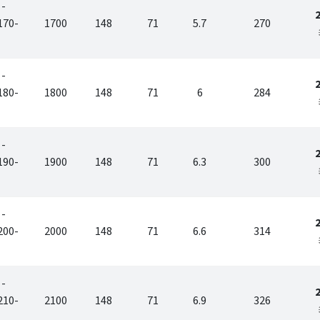
 -
170-
1700
148
71
5.7
270
 -
180-
1800
148
71
6
284
 -
190-
1900
148
71
6.3
300
 -
200-
2000
148
71
6.6
314
 -
210-
2100
148
71
6.9
326