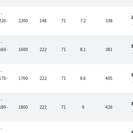
 -
220-
2200
148
71
7.2
338
 -
160-
1600
222
71
8.1
381
 -
170-
1700
222
71
8.6
405
 -
180-
1800
222
71
9
426
 -