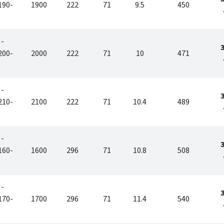
190-
1900
222
71
9.5
450
 -
200-
2000
222
71
10
471
 -
210-
2100
222
71
10.4
489
 -
160-
1600
296
71
10.8
508
 -
170-
1700
296
71
11.4
540