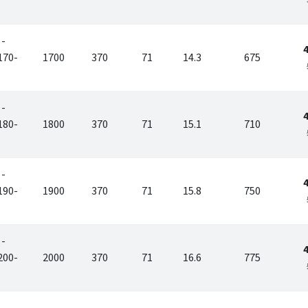
 -
170-
1700
370
71
14.3
675
 -
180-
1800
370
71
15.1
710
 -
190-
1900
370
71
15.8
750
 -
200-
2000
370
71
16.6
775