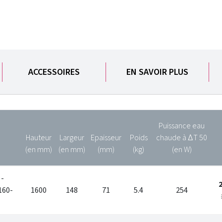
ACCESSOIRES
EN SAVOIR PLUS
Puissance eau
Hauteur
Largeur
Epaisseur
Poids
chaude à ∆T 50
(en mm)
(en mm)
(mm)
(kg)
(en W)
 -
160-
1600
148
71
5.4
254