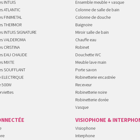
es INTUIS
Ensemble meuble + vasque
es ATLANTIC
Colonne de salle de bain
es FINIMETAL
Colonne de douche
tes THERMOR
Baignoire
tes INTUIS SIGNATURE
Miroir salle de bain
tes VALDEROMA
Chauffe eau
es CRISTINA
Robinet
tes EAU CHAUDE
Douchette WC
es MIXTE
Meuble lave main
tes SOUFFLANT
Porte savon
te ELECTRIQUE
Robinetterie encastrée
te 500W
Receveur
rviettes
Robinetterie noire
Robinetterie dorée
Vasque
ONNECTÉE
VISIOPHONE & INTERPHO
e
Visiophone
ore
Interphone