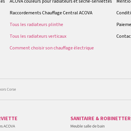
les
ACOVA couleurs pour radiateurs et sèche-serviettes
Mentio
Raccordements Chauffage Central ACOVA
Condit
Tous les radiateurs plinthe
Paieme
Tous les radiateurs verticaux
Contac
Comment choisir son chauffage électrique
hors Corse
RVIETTE
SANITAIRE & ROBINETTER
tes ACOVA
Meuble salle de bain