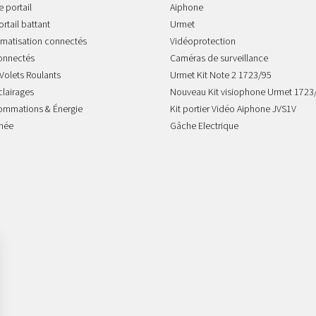
 portail
Aiphone
rtail battant
Urmet
imatisation connectés
Vidéoprotection
onnectés
Caméras de surveillance
Volets Roulants
Urmet Kit Note 2 1723/95
clairages
Nouveau Kit visiophone Urmet 1723
sommations & Énergie
Kit portier Vidéo Aiphone JVS1V
mée
Gâche Electrique