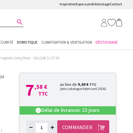
Inspiration
Espace pro
Déstockage
Contact

ÉCURITÉ
DOMOTIQUE
CLIMATISATION & VENTILATION
DÉSTOCKAGE
Poignée Uniiq Noir - SALGAR 113734
734
7
au lieu de
9,60 €
TTC
,58 €
(prix catalogue fabricant 2026)
TTC
Délai de livraison: 23 jours
check
−
+
COMMANDER
 !