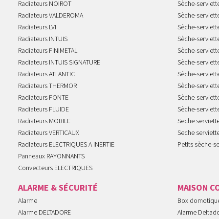
Radiateurs NOIROT
Sèche-serviett
Radiateurs VALDEROMA
Sèche-serviett
Radiateurs LVI
Sèche-serviett
Radiateurs INTUIS
Sèche-serviet
Radiateurs FINIMETAL
Sèche-serviet
Radiateurs INTUIS SIGNATURE
Sèche-serviet
Radiateurs ATLANTIC
Sèche-serviett
Radiateurs THERMOR
Sèche-serviet
Radiateurs FONTE
Sèche-serviett
Radiateurs FLUIDE
Sèche-serviet
Radiateurs MOBILE
Seche serviet
Radiateurs VERTICAUX
Seche serviet
Radiateurs ELECTRIQUES A INERTIE
Petits sèche-se
Panneaux RAYONNANTS
Convecteurs ELECTRIQUES
ALARME & SÉCURITÉ
MAISON C
Alarme
Box domotiqu
Alarme DELTADORE
Alarme Deltad