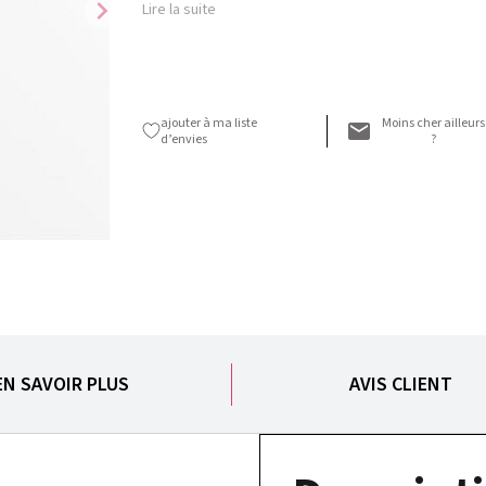
chevron_right
Lire la suite
ajouter à ma liste
Moins cher ailleurs
d’envies
?
EN SAVOIR PLUS
AVIS CLIENT