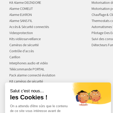
Kit Alarme DELTADORE
Motorisation de
Alarme COMELIT
Motorisation po
Alarme ELKRON
Chauffage & Cl
Alarme SANS FIL
Thermostats c
Accès & Sécurité connectés
Automatismes 
Videoprotection
Pilotage Des E
Kits vidéosurveillance
Suivi des con
Caméras de sécurité
Détecteurs Fu
Contrôle d'accès
Carillon
Interphones audio et vidéo
Télécommande PORTAIL
Pack alarme connecté évolution
Kit caméras de sécurité
NOS GAMMES STARS
Acova Atoll
Acova Fassane
Radiateur Atlantic