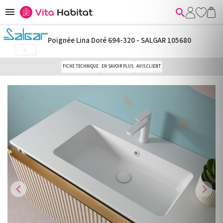


Poignée Lina Doré 694-320 - SALGAR 105680

FICHE TECHNIQUE
EN SAVOIR PLUS
AVIS CLIENT
chevron_left
chevron_right