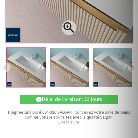

chevron_left
chevron_right
Délai de livraison: 23 jours
check
Poignée Lina Doré 694-320 SALGAR : Concevez votre salle de bains
comme vous le souhaitez avec la qualité Salgar !
Lire la suite