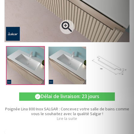

Délai de livraison: 23 jours
check
Poignée Lina 800 Inox SALGAR : Concevez votre salle de bains comme
vous le souhaitez avec la qualité Salgar !
Lire la suite