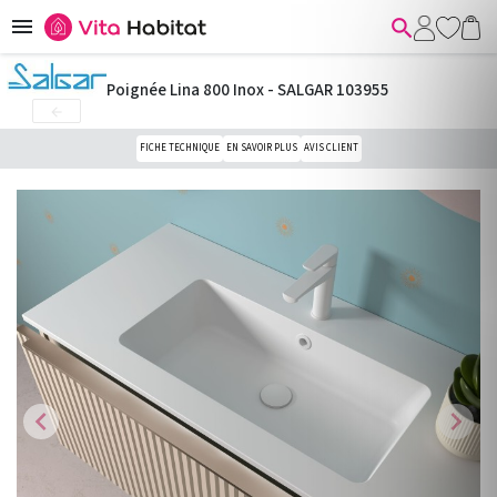


Poignée Lina 800 Inox - SALGAR 103955

FICHE TECHNIQUE
EN SAVOIR PLUS
AVIS CLIENT
chevron_left
chevron_right