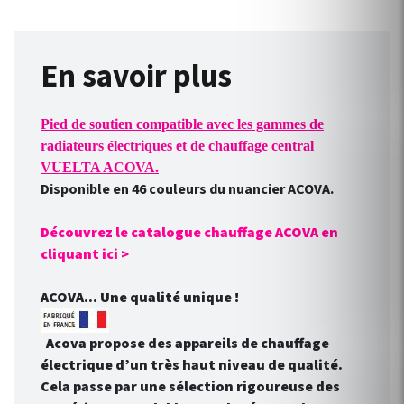
les pièces contemporaines, le
modèle Vuelta est un
classique intemporel... Version
En savoir plus
sans régulation. Radiateur
électrique 1000W / Hauteur 31
cm / Largeur 95.7 cm /
Pied de soutien compatible avec les gammes de
Épaisseur installé 17.6 cm.
radiateurs électriques et de chauffage central
Hauteur pieds : 11 cm. Hauteur
VUELTA ACOVA.
Disponible en 46 couleurs du nuancier ACOVA.
totale : 41 cm. Radiateur
électrique ACOVA VUELTA
Découvrez le catalogue chauffage ACOVA en
Plinthe disponible en
cliquant ici >
puissance 1000W ainsi qu'en
modèle Horizontal en
ACOVA... Une qualité unique !
puissance 500W à 2000W.
Acova propose des appareils de chauffage
électrique d’un très haut niveau de qualité.
Cela passe par une sélection rigoureuse des