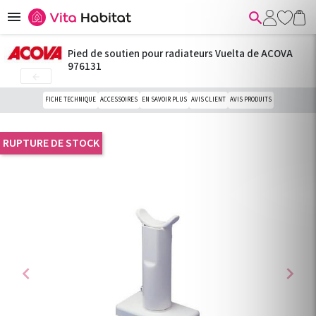


Pied de soutien pour radiateurs Vuelta de ACOVA
976131

FICHE TECHNIQUE
ACCESSOIRES
EN SAVOIR PLUS
AVIS CLIENT
AVIS PRODUITS
RUPTURE DE STOCK
chevron_left
chevron_right