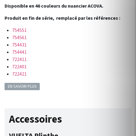
Disponible en 46 couleurs du nuancier ACOVA.
Produit en fin de série, remplacé par les références :
754551
754561
754431
754441
722411
722401
722421
EN SAVOIR PLUS
Accessoires
VUELTA Plinthe