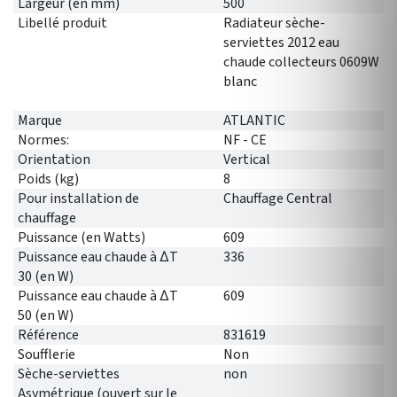
Largeur (en mm)
500
Libellé produit
Radiateur sèche-
serviettes 2012 eau
chaude collecteurs 0609W
blanc
Marque
ATLANTIC
Normes:
NF - CE
Orientation
Vertical
Poids (kg)
8
Pour installation de
Chauffage Central
chauffage
Puissance (en Watts)
609
Puissance eau chaude à ∆T
336
30 (en W)
Puissance eau chaude à ∆T
609
50 (en W)
Référence
831619
Soufflerie
Non
Sèche-serviettes
non
Asymétrique (ouvert sur le