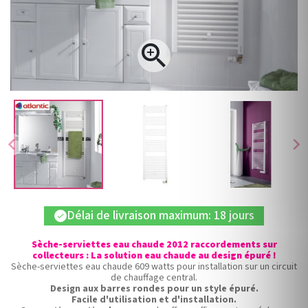

chevron_left
chevron_right
Délai de livraison maximum: 18 jours
check
Sèche-serviettes eau chaude 2012 raccordements sur
collecteurs : La solution eau chaude au design épuré !
Sèche-serviettes eau chaude 609 watts pour installation sur un circuit
de chauffage central.
Design aux barres rondes pour un style épuré.
Facile d'utilisation et d'installation.