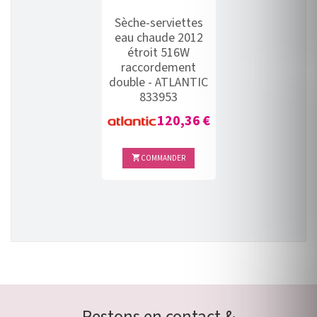
Sèche-serviettes
eau chaude 2012
étroit 516W
raccordement
double - ATLANTIC
833953
Prix
120,36 €
COMMANDER
