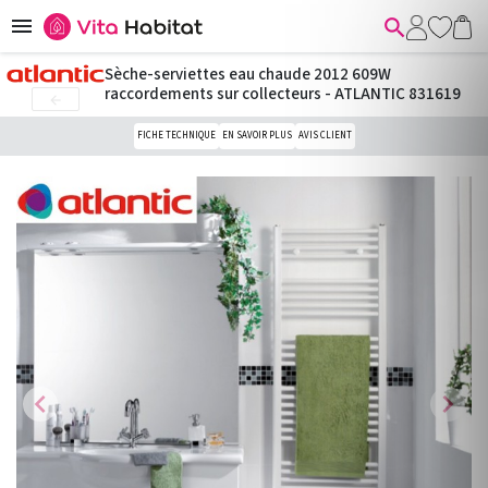


Sèche-serviettes eau chaude 2012 609W
raccordements sur collecteurs - ATLANTIC 831619

FICHE TECHNIQUE
EN SAVOIR PLUS
AVIS CLIENT
chevron_left
chevron_right