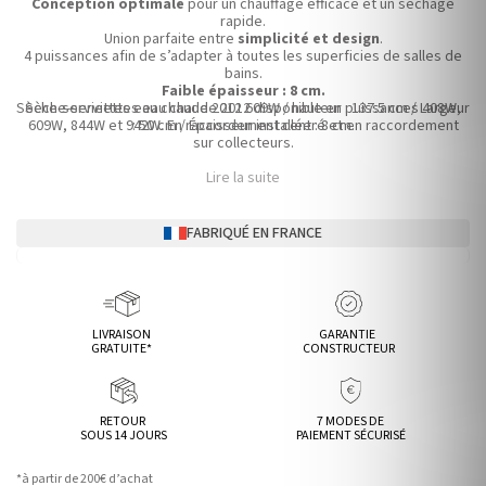
Conception optimale
pour un chauffage efficace et un séchage
rapide.
Union parfaite entre
simplicité et design
.
4 puissances afin de s’adapter à toutes les superficies de salles de
bains.
Faible épaisseur : 8 cm.
Sèche-serviettes eau chaude 2012 609W / hauteur : 137.5 cm / Largeur
Sèche-serviettes eau chaude 2012 disponible en puissances 408W,
609W, 844W et 942W. En raccordement centré et en raccordement
: 50 cm / Épaisseur installée : 8 cm.
sur collecteurs.
Lire la suite
FABRIQUÉ EN FRANCE
LIVRAISON
GARANTIE
GRATUITE*
CONSTRUCTEUR
RETOUR
7 MODES DE
SOUS 14 JOURS
PAIEMENT SÉCURISÉ
*à partir de 200€ d’achat