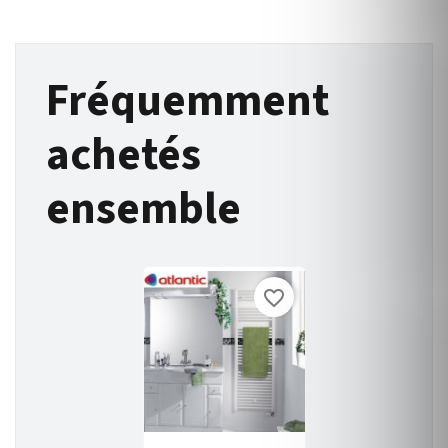
Fréquemment
achetés
ensemble
favorite_border