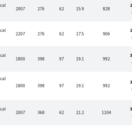
cal
2007
276
62
15.9
828
cal
2207
276
62
17.5
906
cal
1800
398
97
19.1
992
cal
1800
398
97
19.1
992
cal
2007
368
62
21.2
1104