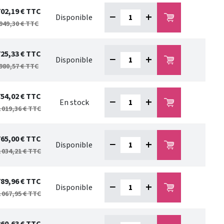
702,19 €
TTC
−
+
Disponible
949,30 €
TTC
725,33 €
TTC
−
+
Disponible
980,57 €
TTC
754,02 €
TTC
−
+
En stock
 019,36 €
TTC
765,00 €
TTC
−
+
Disponible
 034,21 €
TTC
789,96 €
TTC
−
+
Disponible
 067,95 €
TTC