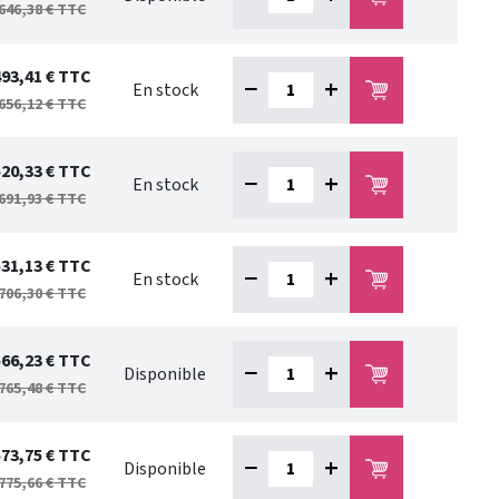
646,38 €
TTC
493,41 €
TTC
−
+
En stock
656,12 €
TTC
520,33 €
TTC
−
+
En stock
691,93 €
TTC
531,13 €
TTC
−
+
En stock
706,30 €
TTC
566,23 €
TTC
−
+
Disponible
765,48 €
TTC
573,75 €
TTC
−
+
Disponible
775,66 €
TTC