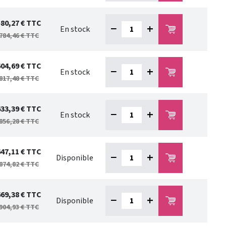
580,27 €
TTC
−
+
En stock
784,46 €
TTC
604,69 €
TTC
−
+
En stock
817,48 €
TTC
633,39 €
TTC
−
+
En stock
856,28 €
TTC
647,11 €
TTC
−
+
Disponible
874,82 €
TTC
669,38 €
TTC
−
+
Disponible
904,93 €
TTC