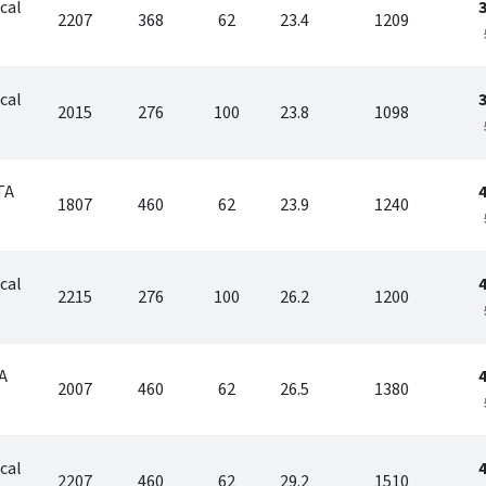
cal
2207
368
62
23.4
1209
cal
2015
276
100
23.8
1098
TA
1807
460
62
23.9
1240
cal
2215
276
100
26.2
1200
A
2007
460
62
26.5
1380
cal
2207
460
62
29.2
1510