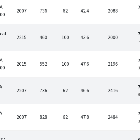
TA
2007
736
62
42.4
2088
200
cal
2215
460
100
43.6
2000
TA
2015
552
100
47.6
2196
200
1
A
2207
736
62
46.6
2416
1
A
2007
828
62
47.8
2484
1