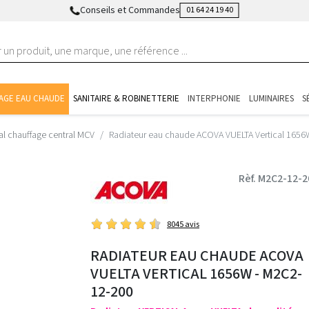
Conseils et Commandes
01 64 24 19 40
AGE EAU CHAUDE
SANITAIRE & ROBINETTERIE
INTERPHONIE
LUMINAIRES
S
al chauffage central MCV
Radiateur eau chaude ACOVA VUELTA Vertical 1656
Rèf. M2C2-12-2
8045 avis
RADIATEUR EAU CHAUDE ACOVA
VUELTA VERTICAL 1656W - M2C2-
12-200