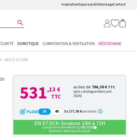
Inspiration
Espace pro
Déstockage
Contact

ÉCURITÉ
DOMOTIQUE
CLIMATISATION & VENTILATION
DÉSTOCKAGE
W - M2C2-12-200
00
531
au lieu de
706,30 €
TTC
,13 €
(prix catalogue fabricant
TTC
2026)
3X
4X
3 x 177,05 €
sans frais
EN STOCK: livraison 24H à 72H
Livraison estimée le 11/08/2026
info
Derniers articles en stock