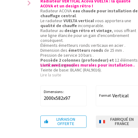
chevron_right
Radiateur VERTICAL Acova VUELTA : la qualité
ACOVA et un design rétro !
Radiateur ACOVA
eau chaude pour installation de
chauffage central
.
Le radiateur
VUELTA vertical
vous apportera une
qualité de chauffe
incomparable.
Radiateur au
design rétro et vintage
, vous offrant
une ligne élancée pour un gain d'encombrement
conséquent.
Éléments émetteurs ronds verticaux en acier .
Dimension des
émetteurs ronds
de 25 mm .
Pression de service 10 bars .
Possède 2 colonnes (profondeur) et
12 éléments
verticaux (largeur).
Livré avec consoles murales pour installation .
Teinte de base: BLANC (RAL9016).
Couleurs ACOVA en option.
Lire la suite
Radiateur eau chaude 1656W à ∆T50
/ Hauteur 200
cm / Largeur 55.2 cm / Épaisseur installé 6.2 cm.
Dimensions :
Vertical
Format :
2000x582x97
LIVRAISON
FABRIQUÉ EN

OFFERTE
FRANCE