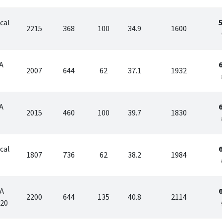
cal
2215
368
100
34.9
1600
A
2007
644
62
37.1
1932
A
2015
460
100
39.7
1830
cal
1807
736
62
38.2
1984
TA
2200
644
135
40.8
2114
220