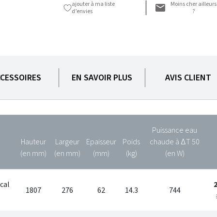
ajouter à ma liste
Moins cher ailleurs
d’envies
?
CESSOIRES
EN SAVOIR PLUS
AVIS CLIENT
Puissance eau
Hauteur
Largeur
Epaisseur
Poids
chaude à ∆T 50
(en mm)
(en mm)
(mm)
(kg)
(en W)
cal
1807
276
62
14.3
744