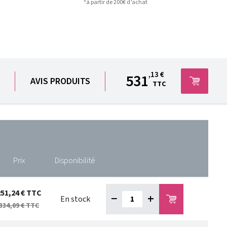
*à partir de 200€ d’achat
,13 €
531
AVIS PRODUITS
TTC
Prix
Disponibilité
251,24 €
TTC
−
+
En stock
334,09 €
TTC