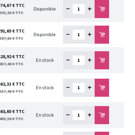
274,67 €
TTC
−
+
Disponible
365,26 €
TTC
291,65 €
TTC
−
+
Disponible
387,83 €
TTC
328,92 €
TTC
−
+
En stock
437,40 €
TTC
362,31 €
TTC
−
+
En stock
557,40 €
TTC
363,65 €
TTC
−
+
En stock
483,58 €
TTC