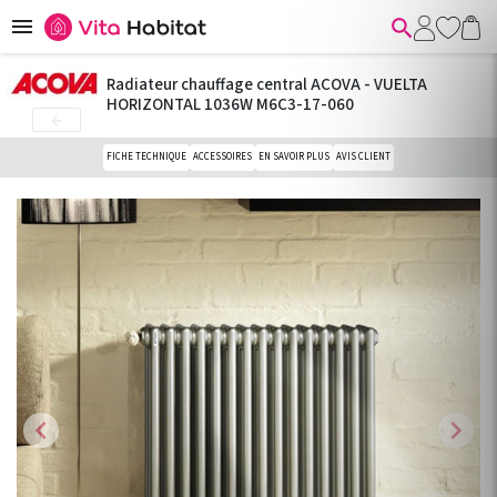


Radiateur chauffage central ACOVA - VUELTA
HORIZONTAL 1036W M6C3-17-060

FICHE TECHNIQUE
ACCESSOIRES
EN SAVOIR PLUS
AVIS CLIENT
chevron_left
chevron_right