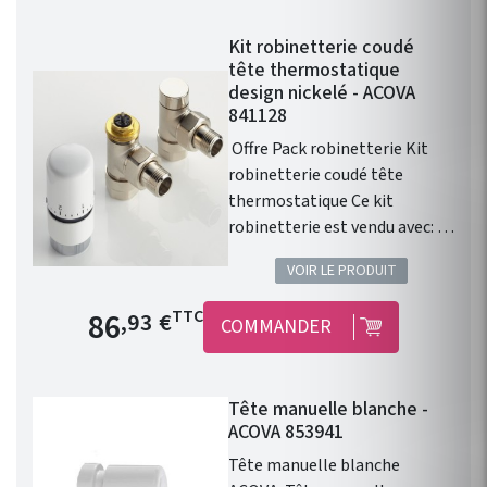
blanche permet le contrôle
Kit robinetterie coudé
avec précision de la
tête thermostatique
température d'un radiateur ou
design nickelé - ACOVA
d'un sèche serviette à eau
841128
chaude.
Offre Pack robinetterie Kit
robinetterie coudé tête
thermostatique Ce kit
robinetterie est vendu avec: 1
robinet équerre 1/2" . 1 coude
VOIR LE PRODUIT
de réglage 1/2" . 1 tete
thermostatique design
Prix de base
86
TTC
,93 €
COMMANDER
blanche . 1 paire de raccords
cuivre 14. 1 paire de raccords
PER 12. Installation
Tête manuelle blanche -
fonctionnelle. Kit
ACOVA 853941
robinetterie compatible avec
chauffage central Fassane
Tête manuelle blanche