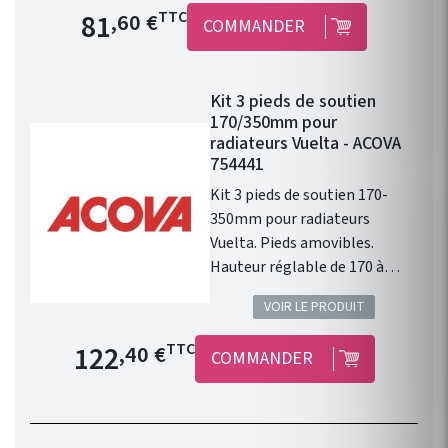
pieds. Couleur de base blanc,
Prix de base
81
TTC
,60 €
COMMANDER
en 46 couleurs du nuancier
ACOVA.
Kit 3 pieds de soutien
170/350mm pour
radiateurs Vuelta - ACOVA
754441
Kit 3 pieds de soutien 170-
350mm pour radiateurs
Vuelta. Pieds amovibles.
Hauteur réglable de 170 à
350mm. En complément des
VOIR LE PRODUIT
consoles murales. Pack de 3
pieds. Couleur de base blanc,
Prix de base
122
TTC
,40 €
COMMANDER
en 46 couleurs du nuancier
ACOVA.