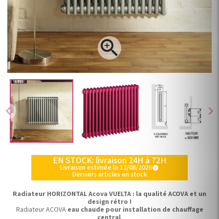

chevron_left
chevron_right
EN STOCK: livraison 24H à 72H
Livraison estimée le 12/08/2026
info
Derniers articles en stock
Radiateur HORIZONTAL Acova VUELTA : la qualité ACOVA et un
design rétro !
Radiateur ACOVA
eau chaude pour installation de chauffage
central
.