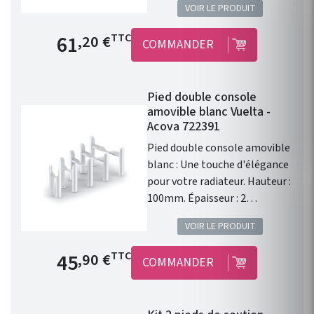
VOIR LE PRODUIT
espaces des radiateurs et
sèche-serviettes.
Prix de base
61
TTC
,20 €
COMMANDER
Pied double console
amovible blanc Vuelta -
Acova 722391
Pied double console amovible
blanc : Une touche d'élégance
pour votre radiateur. Hauteur :
100mm. Épaisseur : 2
colonnes. Compatible :
VOIR LE PRODUIT
Chauffage central : M2C2;
M6C2; MMC2 Électrique :
Prix de base
45
TTC
,90 €
COMMANDER
Vertical TMC2. Finitions :
Blanc (RAL6016). Garantie 2
ans. Vendu à l'unité Acova