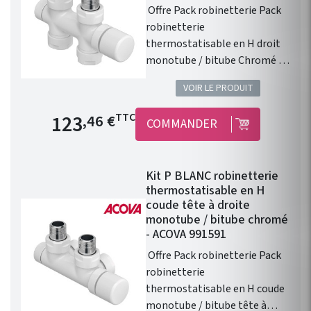
Offre Pack robinetterie Pack
robinetterie
thermostatisable en H droit
monotube / bitube Chromé :
réversible pour une sortie de
VOIR LE PRODUIT
tête à gauche ou à droite ! Ce
kit robinetterie est vendu avec
Prix de base
123
TTC
,46 €
COMMANDER
: 1 robinet en H droit 1/2’’. 1
tête manuelle démontable .
1 paire de raccords cuivre 14. 1
Kit P BLANC robinetterie
paire de raccords PER 12. 1
thermostatisable en H
paire de raccords Eurôcones
coude tête à droite
3/4’’ avec écrou Ø 16,8 mm.
monotube / bitube chromé
Couleur de base : Blanc
- ACOVA 991591
Disponible en 45 coloris.
Offre Pack robinetterie Pack
Bitube entraxe 50mm. La tête
robinetterie
est réversible (droite ou
thermostatisable en H coude
gauche).
monotube / bitube tête à