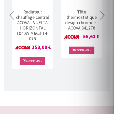
Radiateur
Tête
chauffage central
thermostatique
A
ACOVA - VUELTA
design chromée -
HORIZONTAL
ACOVA 841278
1040W M6C3-14-
Prix
55,63 €
075
Prix
€
358,08 €
COMMANDER

COMMANDER
