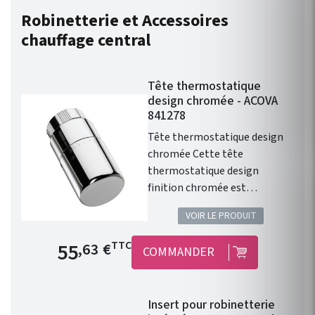
Robinetterie et Accessoires
chauffage central
Tête thermostatique
design chromée - ACOVA
841278
Tête thermostatique design
chromée Cette tête
thermostatique design
finition chromée est
compatible avec l'ensemble
VOIR LE PRODUIT
de la gamme de chauffage
central Fassane Prem's de
Prix de base
55
TTC
,63 €
COMMANDER
chez ACOVA .
Insert pour robinetterie