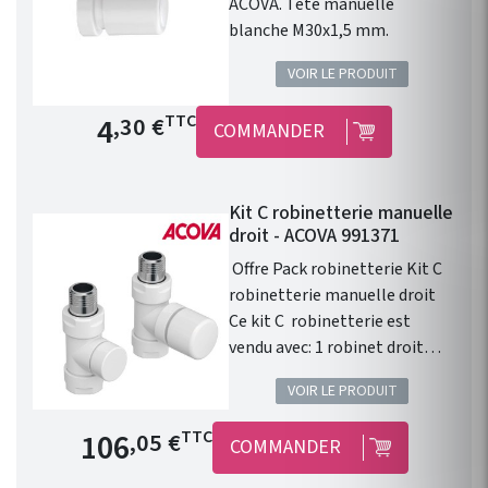
Prem's ACOVA .
ACOVA. Tête manuelle
blanche M30x1,5 mm.
VOIR LE PRODUIT
Prix de base
4
TTC
,30 €
COMMANDER
Kit C robinetterie manuelle
droit - ACOVA 991371
Offre Pack robinetterie Kit C
robinetterie manuelle droit
Ce kit C robinetterie est
vendu avec: 1 robinet droit
1/2" . 1 té de réglage 1/2" . 1
VOIR LE PRODUIT
tête manuelle Blanche . 1
paire de raccords cuivre 14. 1
Prix de base
106
TTC
,05 €
COMMANDER
paire de raccords PER 12. 1
paire de raccords multicouche