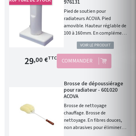
976131
Pied de soutien pour
radiateurs ACOVA. Pied
amovible. Hauteur réglable de
100 à 160mm. En complément
des consoles murales. Vendu à
VOIR LE PRODUIT
l'unité. Disponible en 46
couleurs du nuancier ACOVA.
Prix de base
29
TTC
,00 €
COMMANDER
Produit en fin de série,
remplacé par les références :
754551 754561 754431 754441
Brosse de dépoussiérage
722411 722401 722421
pour radiateur - 601020
ACOVA
Brosse de nettoyage
chauffage. Brosse de
nettoyage. En fibres douces,
non abrasives pour éliminer
les poussières entre les