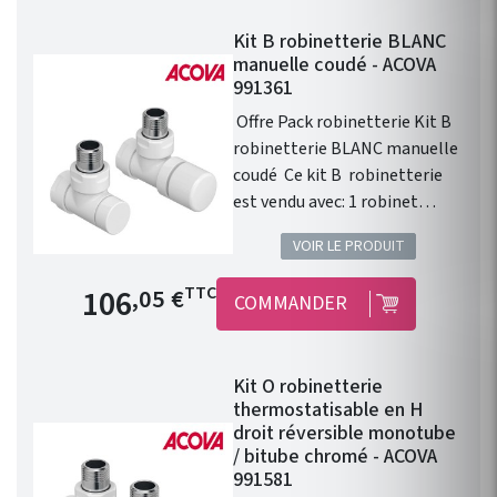
16 x 2. Installation
Kit B robinetterie BLANC
fonctionnelle. Disponible
manuelle coudé - ACOVA
dans les 46 couleurs du
991361
nuancier Acova ! Kit
Offre Pack robinetterie Kit B
robinetterie compatible avec
robinetterie BLANC manuelle
chauffage central Fassane
coudé Ce kit B robinetterie
Prem's ACOVA .
est vendu avec: 1 robinet
équerre 1/2" . 1 coude de
VOIR LE PRODUIT
réglage 1/2" . 1 tête manuelle
blanche . 1 paire de raccords
Prix de base
106
TTC
,05 €
COMMANDER
cuivre 14. 1 paire de raccords
PER 12. Installation
fonctionnelle. Kit
Kit O robinetterie
robinetterie compatible avec
thermostatisable en H
chauffage central Fassane
droit réversible monotube
Prem's ACOVA . Disponible en
/ bitube chromé - ACOVA
46 couleurs !
991581