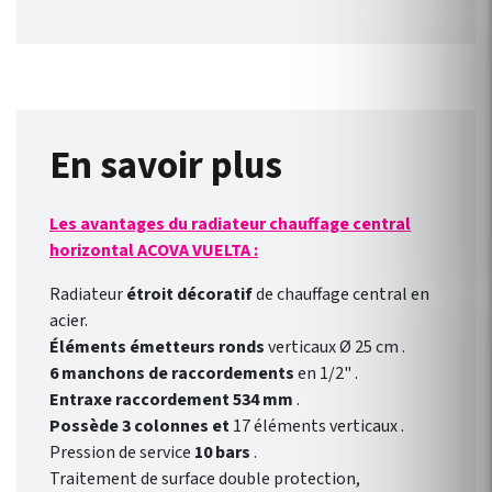
Électrique plinthe : TMC3-SR .
Finitions : Blanc (RAL 9016 ).
Garantie 2 ans. Acova
s’attache à promouvoir les
performances et le design
dans le même élan à travers
En savoir plus
son offre de radiateurs de
chauffage central, de
Les avantages du radiateur chauffage central
chauffage électrique et de
horizontal ACOVA VUELTA :
radiateurs sèche-serviettes.
Radiateur
étroit décoratif
de chauffage central en
acier.
Éléments émetteurs ronds
verticaux Ø 25 cm .
6 manchons de raccordements
en 1/2" .
Entraxe raccordement 534 mm
.
Possède 3 colonnes et
17 éléments verticaux .
Pression de service
10 bars
.
Traitement de surface double protection,