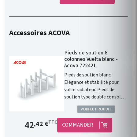
démontable blanche. 1 paire
de raccords cuivre 14. 1 paire
de raccords PER 12. 1 paire de
raccords Eurôcones 3/4’’ avec
Accessoires ACOVA
écrou Ø 16,8 mm. 50 couleurs
disponibles. Bitube entraxe
50mm.
Pieds de soutien 6
colonnes Vuelta blanc -
Acova 722421
Pieds de soutien blanc :
Elégance et stabilité pour
votre radiateur. Pieds de
soutien type double console
SOF amovible, pour Acova
VOIR LE PRODUIT
VUELTA. Hauteur : 100mm.
Épaisseur : 6 colonnes.
Prix de base
42
TTC
,42 €
COMMANDER
Compatible : Chauffage
central : M6C5 / MMC5.