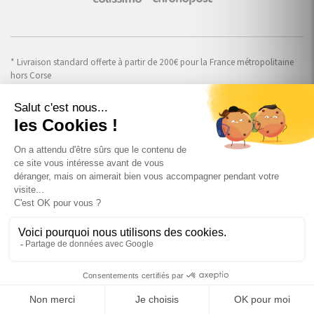
* Livraison standard offerte à partir de 200€ pour la France métropolitaine
hors Corse
RADIATEUR ELECTRIQUE
SECHE SERVIETTE
SANITAIRE & ROBINETTERIE
CHAUFFAGE CENTRAL
ALARME & SÉCURITÉ
+

BLANC Traffic White RAL9016
MAISON CONNECTÉE
392
,25 €
TTC
au lieu de
VISIOPHONE & INTERPHONE
521,60 €
TTC

1036W
−
LUMINAIRES & ECLAIRAGE