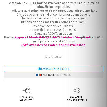
Le radiateur
VUELTA horizontal
vous apportera une
qualité de
chauffe
incomparable.
Radiateur au
design rétro et vintage
, vous offrant une ligne
élancée pour un gain d'encombrement conséquent.
Éléments émetteurs ronds verticaux en acier .
Dimension des
émetteurs ronds
de 25 mm .
Pression de service 10 bars .
Teinte de base: BLANC (RAL9016).
Couleurs ACOVA en option.
Radiateur eau chaude 1036W à ∆T50
Appareil réversible gauche / droite et bas / haut .
/ Hauteur 60 cm / Largeur 81.2
cm / Épaisseur installé 13.5 cm.
Livré avec des consoles pour installation.
Lire la suite
LIVRAISON OFFERTE

FABRIQUÉ EN FRANCE
LIVRAISON
GARANTIE
GRATUITE*
CONSTRUCTEUR