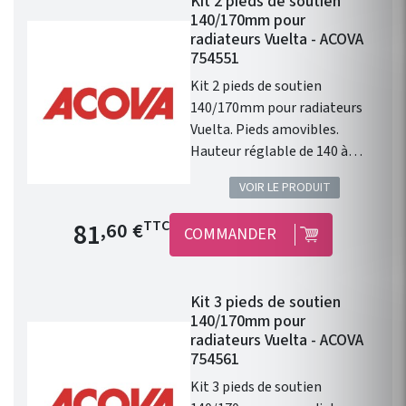
Kit 2 pieds de soutien
s’attache à promouvoir les
140/170mm pour
performances et le design
radiateurs Vuelta - ACOVA
dans le même élan à travers
754551
son offre de radiateurs de
Kit 2 pieds de soutien
chauffage central, de
140/170mm pour radiateurs
chauffage électrique et de
Vuelta. Pieds amovibles.
radiateurs sèche-serviettes.
Hauteur réglable de 140 à
170mm. En complément des
VOIR LE PRODUIT
consoles murales. Pack de 2
pieds. Couleur de base blanc,
Prix de base
81
TTC
,60 €
COMMANDER
en 46 couleurs du nuancier
ACOVA.
Kit 3 pieds de soutien
140/170mm pour
radiateurs Vuelta - ACOVA
754561
Kit 3 pieds de soutien