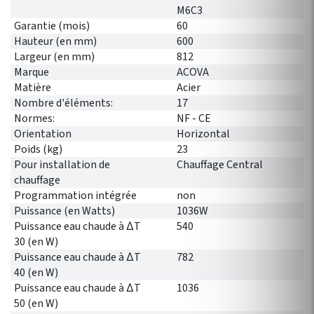
M6C3
Garantie (mois)
60
Hauteur (en mm)
600
Largeur (en mm)
812
Marque
ACOVA
Matière
Acier
Nombre d'éléments:
17
Normes:
NF - CE
Orientation
Horizontal
Poids (kg)
23
Pour installation de
Chauffage Central
chauffage
Programmation intégrée
non
Puissance (en Watts)
1036W
Puissance eau chaude à ∆T
540
30 (en W)
Puissance eau chaude à ∆T
782
40 (en W)
Puissance eau chaude à ∆T
1036
50 (en W)