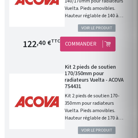
140/170mm pour radiateurs
Vuelta. Pieds amovibles.
Hauteur réglable de 140 à
170mm. En complément des
VOIR LE PRODUIT
consoles murales. Pack de 3
pieds. Couleur de base blanc,
Prix de base
122
TTC
,40 €
COMMANDER
en 46 couleurs du nuancier
ACOVA.
Kit 2 pieds de soutien
170/350mm pour
radiateurs Vuelta - ACOVA
754431
Kit 2 pieds de soutien 170-
350mm pour radiateurs
Vuelta. Pieds amovibles.
Hauteur réglable de 170 à
350mm. En complément des
VOIR LE PRODUIT
consoles murales. Pack de 2