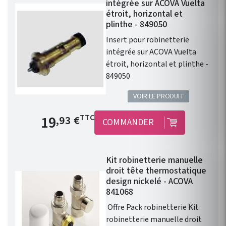
intégrée sur ACOVA Vuelta
étroit, horizontal et
plinthe - 849050
Insert pour robinetterie
intégrée sur ACOVA Vuelta
étroit, horizontal et plinthe -
849050
VOIR LE PRODUIT
Prix de base
19
TTC
,93 €
COMMANDER
Kit robinetterie manuelle
droit tête thermostatique
design nickelé - ACOVA
841068
Offre Pack robinetterie Kit
robinetterie manuelle droit