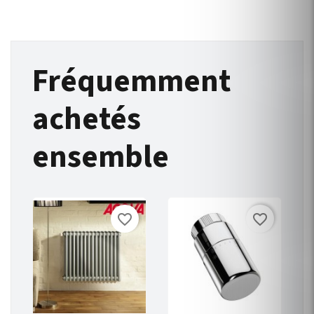
Fréquemment
achetés
ensemble
favorite_border
favorite_border