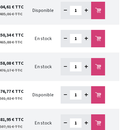
304,61 €
TTC
−
+
Disponible
405,06 €
TTC
350,34 €
TTC
−
+
En stock
465,88 €
TTC
358,08 €
TTC
−
+
En stock
476,17 €
TTC
376,77 €
TTC
−
+
Disponible
501,02 €
TTC
381,95 €
TTC
−
+
En stock
507,91 €
TTC