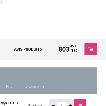
,45 €
803
AVIS PRODUITS
TTC
Prix
Disponibilité
176,51 €
TTC
−
+
En stock