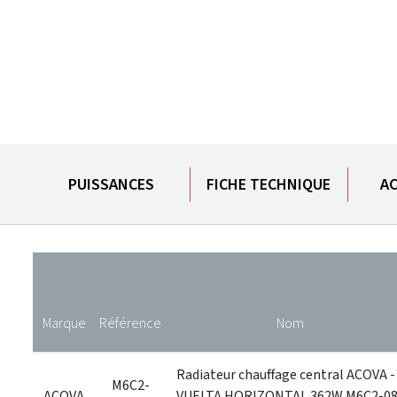
PUISSANCES
FICHE TECHNIQUE
AC
Marque
Référence
Nom
Radiateur chauffage central ACOVA -
M6C2-
ACOVA
VUELTA HORIZONTAL 362W M6C2-08