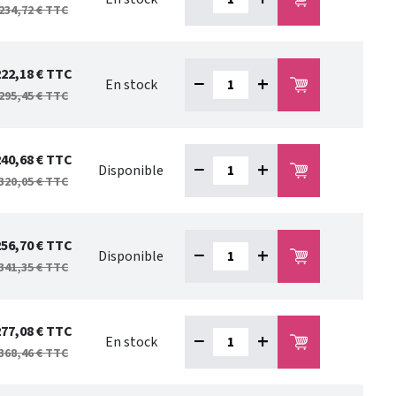
234,72 €
TTC
222,18 €
TTC
−
+
En stock
295,45 €
TTC
240,68 €
TTC
−
+
Disponible
320,05 €
TTC
256,70 €
TTC
−
+
Disponible
341,35 €
TTC
277,08 €
TTC
−
+
En stock
368,46 €
TTC