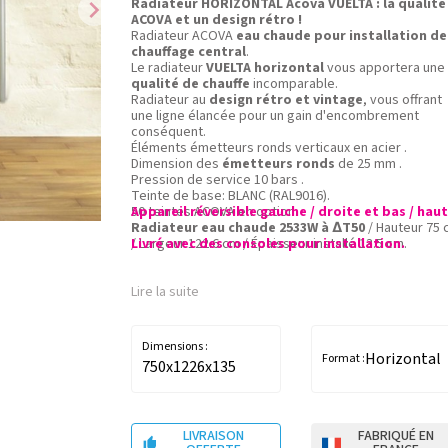
chevron_right
Radiateur HORIZONTAL Acova VUELTA : la qualité
ACOVA et un design rétro !
Radiateur ACOVA
eau chaude pour installation de
chauffage central
.
Le radiateur
VUELTA horizontal
vous apportera une
qualité de chauffe
incomparable.
Radiateur au
design rétro et vintage
, vous offrant
une ligne élancée pour un gain d'encombrement
conséquent.
Éléments émetteurs ronds verticaux en acier .
Dimension des
émetteurs ronds
de 25 mm .
Pression de service 10 bars .
Teinte de base: BLANC (RAL9016).
50 teintes ACOVA en option.
Appareil réversible gauche / droite et bas / haut
Radiateur eau chaude 2533W à ∆T50
/ Hauteur 75 
/ Largeur 122.6 cm / Épaisseur installé 13.5 cm.
Livré avec des consoles pour installation.
Lire la suite
Dimensions :
Horizontal
Format :
750x1226x135
LIVRAISON
FABRIQUÉ EN
