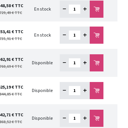
548,58 €
TTC
−
+
En stock
729,49 €
TTC
553,41 €
TTC
−
+
En stock
735,91 €
TTC
562,91 €
TTC
−
+
Disponible
760,69 €
TTC
625,19 €
TTC
−
+
Disponible
844,85 €
TTC
642,71 €
TTC
−
+
Disponible
868,52 €
TTC