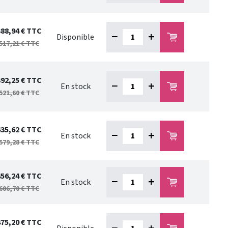
388,94 €
TTC
−
+
Disponible
517,21 €
TTC
392,25 €
TTC
−
+
En stock
521,60 €
TTC
435,62 €
TTC
−
+
En stock
579,28 €
TTC
456,24 €
TTC
−
+
En stock
606,70 €
TTC
475,20 €
TTC