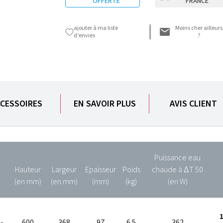
OFFERTE
FRANCE
ajouter à ma liste
Moins cher ailleurs
d’envies
?
CESSOIRES
EN SAVOIR PLUS
AVIS CLIENT
Puissance eau
Hauteur
Largeur
Epaisseur
Poids
chaude à ∆T 50
(en mm)
(en mm)
(mm)
(kg)
(en W)
-
600
368
97
6.5
362