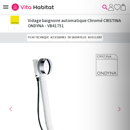


Vidage baignoire automatique Chromé CRISTINA
ONDYNA - VB41751

FICHE TECHNIQUE
ACCESSOIRES
EN SAVOIR PLUS
AVIS CLIENT
chevron_left
chevron_right