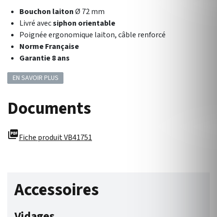
Bouchon laiton
Ø 72 mm
Livré avec
siphon orientable
Poignée ergonomique laiton, câble renforcé
Norme Française
Garantie 8 ans
EN SAVOIR PLUS
Documents
picture_as_pdf
Fiche produit VB41751
Accessoires
Vidages