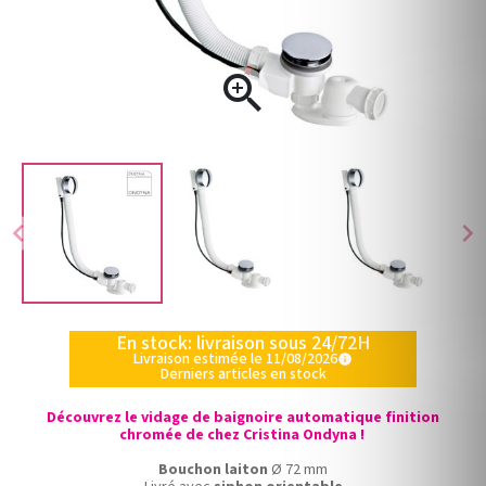

chevron_left
chevron_right
En stock: livraison sous 24/72H
Livraison estimée le 11/08/2026
info
Derniers articles en stock
Découvrez le vidage de baignoire automatique finition
chromée de chez Cristina Ondyna !
Bouchon laiton
Ø 72 mm