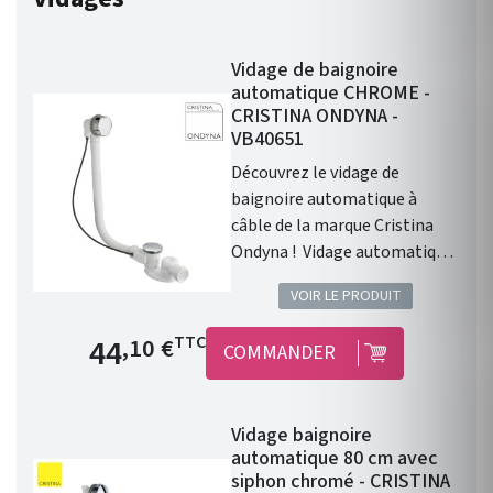
Vidage de baignoire
automatique CHROME -
CRISTINA ONDYNA -
VB40651
Découvrez le vidage de
baignoire automatique à
câble de la marque Cristina
Ondyna ! Vidage automatique
à cable . Bouchon Ø72 mm.
VOIR LE PRODUIT
Livré avec siphon orientable .
Finition : Chromée . Garantie 8
Prix de base
44
TTC
,10 €
COMMANDER
ans .
Vidage baignoire
automatique 80 cm avec
siphon chromé - CRISTINA