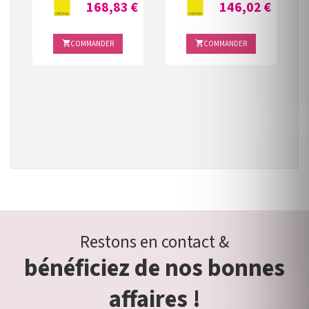
Prix
Prix
168,83 €
146,02 €
A
COMMANDER
COMMANDER


€
Restons en contact &
bénéficiez de nos bonnes
affaires !