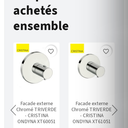
achetés
ensemble
favorite_border
favorite_border
e
Facade externe
Facade externe
Chromé TRIVERDE
Chromé TRIVERDE
0
- CRISTINA
- CRISTINA
ONDYNA XT60051
ONDYNA XT61051
-