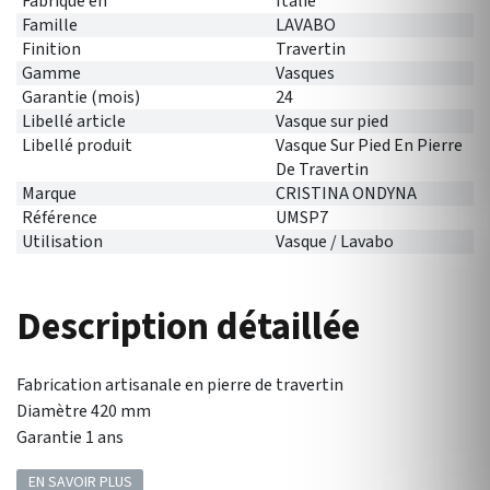
Fabriqué en
Italie
Famille
LAVABO
Finition
Travertin
Gamme
Vasques
Garantie (mois)
24
Libellé article
Vasque sur pied
Libellé produit
Vasque Sur Pied En Pierre
De Travertin
Marque
CRISTINA ONDYNA
Référence
UMSP7
Utilisation
Vasque / Lavabo
Description détaillée
Fabrication artisanale en pierre de travertin
Diamètre 420 mm
Garantie 1 ans
EN SAVOIR PLUS