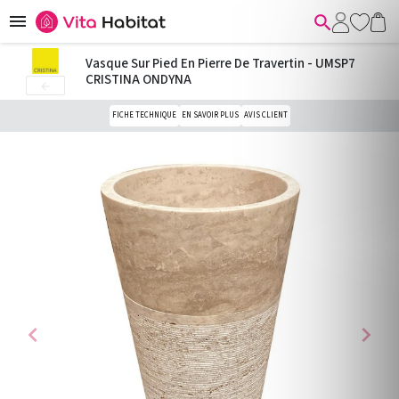


Vasque Sur Pied En Pierre De Travertin - UMSP7
CRISTINA ONDYNA

FICHE TECHNIQUE
EN SAVOIR PLUS
AVIS CLIENT
chevron_left
chevron_right