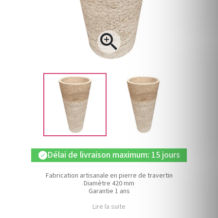

Délai de livraison maximum: 15 jours
check
Fabrication artisanale en pierre de travertin
Diamètre 420 mm
Garantie 1 ans
Lire la suite