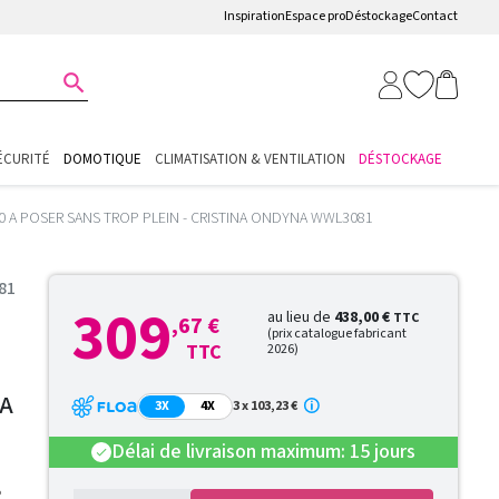
Inspiration
Espace pro
Déstockage
Contact

ÉCURITÉ
DOMOTIQUE
CLIMATISATION & VENTILATION
DÉSTOCKAGE
0 A POSER SANS TROP PLEIN - CRISTINA ONDYNA WWL3081
81
309
au lieu de
438,00 €
TTC
,67 €
(prix catalogue fabricant
TTC
2026)
 A
3X
4X
3 x 103,23 €
Délai de livraison maximum: 15 jours
check