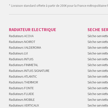
* Livraison standard offerte à partir de 200€ pour la France métropolitaine 
RADIATEUR ELECTRIQUE
SECHE SE
Radiateurs ACOVA
Sèche-serviet
Radiateurs NOIROT
Sèche-serviett
Radiateurs VALDEROMA
Sèche-serviett
Radiateurs LVI
Sèche-serviett
Radiateurs INTUIS
Sèche-serviet
Radiateurs FINIMETAL
Sèche-serviet
Radiateurs INTUIS SIGNATURE
Sèche-serviet
Radiateurs ATLANTIC
Sèche-serviett
Radiateurs THERMOR
Sèche-serviet
Radiateurs FONTE
Sèche-serviett
Radiateurs FLUIDE
Sèche-serviet
Radiateurs MOBILE
Seche serviet
Radiateurs VERTICAUX
Seche serviet