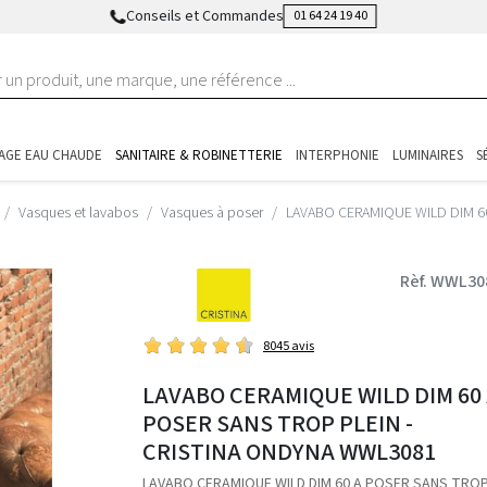
Conseils et Commandes
01 64 24 19 40
AGE EAU CHAUDE
SANITAIRE & ROBINETTERIE
INTERPHONIE
LUMINAIRES
S
Vasques et lavabos
Vasques à poser
LAVABO CERAMIQUE WILD DIM 6
Rèf. WWL30
8045 avis
LAVABO CERAMIQUE WILD DIM 60
POSER SANS TROP PLEIN -
CRISTINA ONDYNA WWL3081
LAVABO CERAMIQUE WILD DIM 60 A POSER SANS TROP