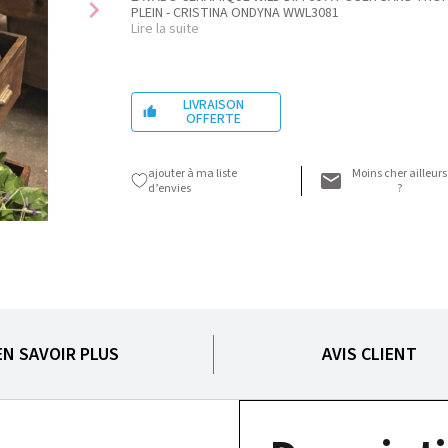
chevron_right
PLEIN - CRISTINA ONDYNA WWL3081
Lire la suite
LIVRAISON

OFFERTE
ajouter à ma liste
Moins cher ailleurs
d’envies
?
EN SAVOIR PLUS
AVIS CLIENT