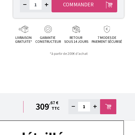
−
+
COMMANDER
LIVRAISON
GARANTIE
RETOUR
7 MODES DE
GRATUITE*
CONSTRUCTEUR
SOUS 14 JOURS
PAIEMENT SÉCURISÉ
*à partir de 200€ d’achat
,67 €
309
−
+
TTC