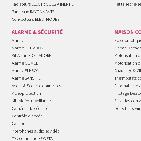
Radiateurs ELECTRIQUES A INERTIE
Petits sèche-se
Panneaux RAYONNANTS
Convecteurs ELECTRIQUES
ALARME & SÉCURITÉ
MAISON C
Alarme
Box domotiqu
Alarme DELTADORE
Alarme Deltad
Kit Alarme DELTADORE
Motorisation de
Alarme COMELIT
Motorisation po
Alarme ELKRON
Chauffage & Cl
Alarme SANS FIL
Thermostats c
Accès & Sécurité connectés
Automatismes 
Videoprotection
Pilotage Des E
Kits vidéosurveillance
Suivi des con
Caméras de sécurité
Détecteurs Fu
Contrôle d'accès
Carillon
Interphones audio et vidéo
Télécommande PORTAIL