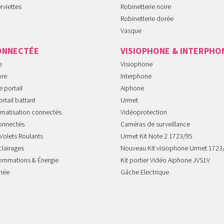
rviettes
Robinetterie noire
Robinetterie dorée
Vasque
ONNECTÉE
VISIOPHONE & INTERPHO
e
Visiophone
ore
Interphone
 portail
Aiphone
rtail battant
Urmet
imatisation connectés
Vidéoprotection
onnectés
Caméras de surveillance
Volets Roulants
Urmet Kit Note 2 1723/95
clairages
Nouveau Kit visiophone Urmet 1723
sommations & Énergie
Kit portier Vidéo Aiphone JVS1V
mée
Gâche Electrique