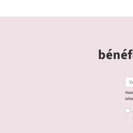
bénéfi
Vous
info