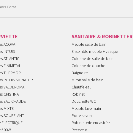
hors Corse
RVIETTE
SANITAIRE & ROBINETTER
tes ACOVA
Meuble salle de bain
es INTUIS
Ensemble meuble + vasque
es ATLANTIC
Colonne de salle de bain
es FINIMETAL
Colonne de douche
tes THERMOR
Baignoire
tes INTUIS SIGNATURE
Miroir salle de bain
tes VALDEROMA
Chauffe eau
es CRISTINA
Robinet
tes EAU CHAUDE
Douchette WC
es MIXTE
Meuble lave main
tes SOUFFLANT
Porte savon
te ELECTRIQUE
Robinetterie encastrée
te 500W
Receveur