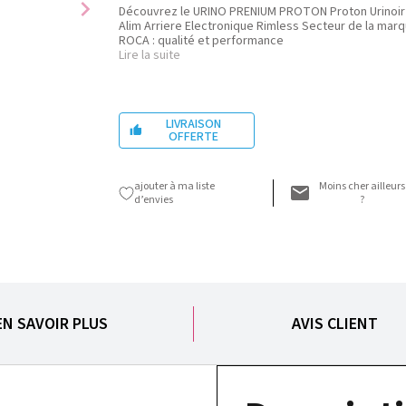
chevron_right
Découvrez le URINO PRENIUM PROTON Proton Urinoir
Alim Arriere Electronique Rimless Secteur de la mar
ROCA : qualité et performance
Lire la suite
LIVRAISON

OFFERTE
ajouter à ma liste
Moins cher ailleurs
d’envies
?
EN SAVOIR PLUS
AVIS CLIENT