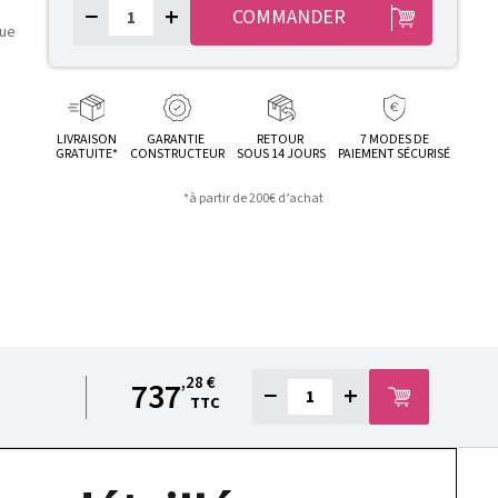
−
+
COMMANDER
que
LIVRAISON
GARANTIE
RETOUR
7 MODES DE
GRATUITE*
CONSTRUCTEUR
SOUS 14 JOURS
PAIEMENT SÉCURISÉ
*à partir de 200€ d’achat
,28 €
737
−
+
TTC