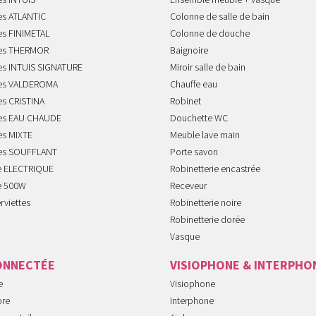
es INTUIS
Ensemble meuble + vasque
es ATLANTIC
Colonne de salle de bain
es FINIMETAL
Colonne de douche
tes THERMOR
Baignoire
tes INTUIS SIGNATURE
Miroir salle de bain
tes VALDEROMA
Chauffe eau
es CRISTINA
Robinet
tes EAU CHAUDE
Douchette WC
es MIXTE
Meuble lave main
tes SOUFFLANT
Porte savon
te ELECTRIQUE
Robinetterie encastrée
te 500W
Receveur
rviettes
Robinetterie noire
Robinetterie dorée
Vasque
ONNECTÉE
VISIOPHONE & INTERPHO
e
Visiophone
ore
Interphone