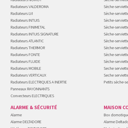
Radiateurs NOIROT
Sèche-serviett
Radiateurs VALDEROMA
Sèche-serviett
Radiateurs LVI
Sèche-serviett
Radiateurs INTUIS
Sèche-serviet
Radiateurs FINIMETAL
Sèche-serviet
Radiateurs INTUIS SIGNATURE
Sèche-serviet
Radiateurs ATLANTIC
Sèche-serviett
Radiateurs THERMOR
Sèche-serviet
Radiateurs FONTE
Sèche-serviett
Radiateurs FLUIDE
Sèche-serviet
Radiateurs MOBILE
Seche serviet
Radiateurs VERTICAUX
Seche serviet
Radiateurs ELECTRIQUES A INERTIE
Petits sèche-se
Panneaux RAYONNANTS
Convecteurs ELECTRIQUES
ALARME & SÉCURITÉ
MAISON C
Alarme
Box domotiqu
Alarme DELTADORE
Alarme Deltad