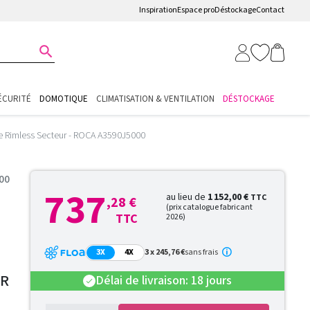
Inspiration
Espace pro
Déstockage
Contact

ÉCURITÉ
DOMOTIQUE
CLIMATISATION & VENTILATION
DÉSTOCKAGE
que Rimless Secteur - ROCA A3590J5000
00
737
au lieu de
1 152,00 €
TTC
,28 €
(prix catalogue fabricant
TTC
2026)
3X
4X
3 x 245,76 €
sans frais
UR
Délai de livraison: 18 jours
check