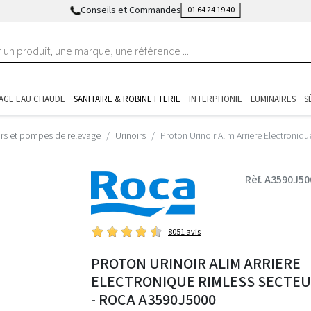
Conseils et Commandes
01 64 24 19 40
AGE EAU CHAUDE
SANITAIRE & ROBINETTERIE
INTERPHONIE
LUMINAIRES
S
urs et pompes de relevage
Urinoirs
Proton Urinoir Alim Arriere Electroni
Rèf. A3590J50
8051 avis
PROTON URINOIR ALIM ARRIERE
ELECTRONIQUE RIMLESS SECTE
- ROCA A3590J5000