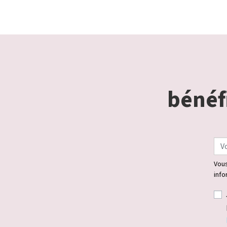
bénéfi
Vous
info