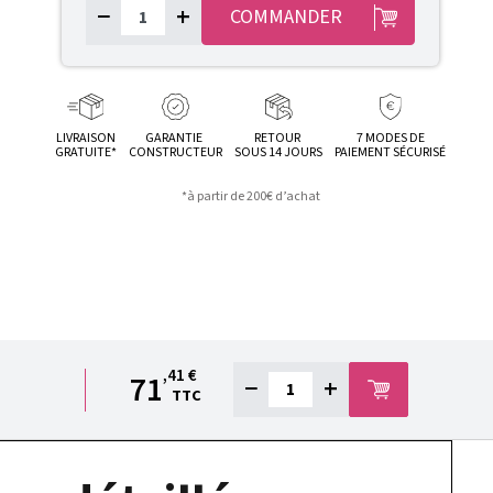
−
+
COMMANDER
LIVRAISON
GARANTIE
RETOUR
7 MODES DE
GRATUITE*
CONSTRUCTEUR
SOUS 14 JOURS
PAIEMENT SÉCURISÉ
*à partir de 200€ d’achat
,41 €
71
−
+
TTC