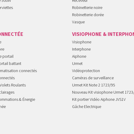
te 500W
Receveur
rviettes
Robinetterie noire
Robinetterie dorée
Vasque
ONNECTÉE
VISIOPHONE & INTERPHO
e
Visiophone
ore
Interphone
 portail
Aiphone
rtail battant
Urmet
imatisation connectés
Vidéoprotection
onnectés
Caméras de surveillance
Volets Roulants
Urmet Kit Note 2 1723/95
clairages
Nouveau Kit visiophone Urmet 1723
sommations & Énergie
Kit portier Vidéo Aiphone JVS1V
mée
Gâche Electrique