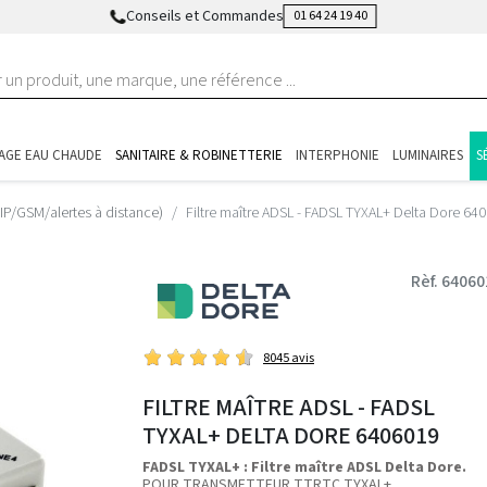
Conseils et Commandes
01 64 24 19 40
AGE EAU CHAUDE
SANITAIRE & ROBINETTERIE
INTERPHONIE
LUMINAIRES
S
IP/GSM/alertes à distance)
Filtre maître ADSL - FADSL TYXAL+ Delta Dore 64
Rèf. 64060
8045 avis
FILTRE MAÎTRE ADSL - FADSL
TYXAL+ DELTA DORE 6406019
FADSL TYXAL+ : Filtre maître ADSL Delta Dore.
POUR TRANSMETTEUR TTRTC TYXAL+.