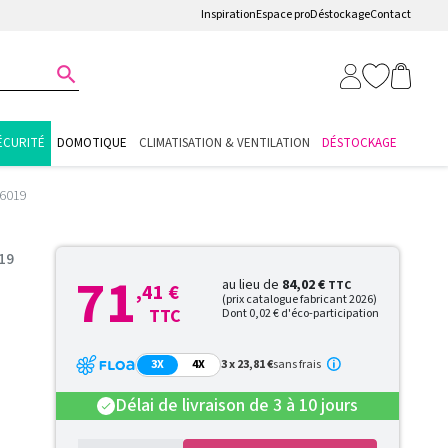
Inspiration
Espace pro
Déstockage
Contact

ÉCURITÉ
DOMOTIQUE
CLIMATISATION & VENTILATION
DÉSTOCKAGE
06019
19
71
au lieu de
84,02 €
TTC
,41 €
(prix catalogue fabricant 2026)
TTC
Dont 0,02 € d'éco-participation
3X
4X
3 x 23,81 €
sans frais
Délai de livraison de 3 à 10 jours
check