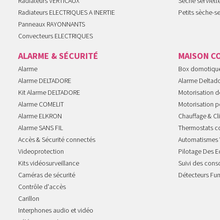
Radiateurs VERTICAUX
Seche serviet
Radiateurs ELECTRIQUES A INERTIE
Petits sèche-se
Panneaux RAYONNANTS
Convecteurs ELECTRIQUES
ALARME & SÉCURITÉ
MAISON C
Alarme
Box domotiqu
Alarme DELTADORE
Alarme Deltad
Kit Alarme DELTADORE
Motorisation de
Alarme COMELIT
Motorisation po
Alarme ELKRON
Chauffage & Cl
Alarme SANS FIL
Thermostats c
Accès & Sécurité connectés
Automatismes 
Videoprotection
Pilotage Des E
Kits vidéosurveillance
Suivi des con
Caméras de sécurité
Détecteurs Fu
Contrôle d'accès
Carillon
Interphones audio et vidéo