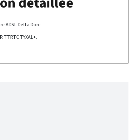
on détaillée
tre ADSL Delta Dore.
 TTRTC TYXAL+.