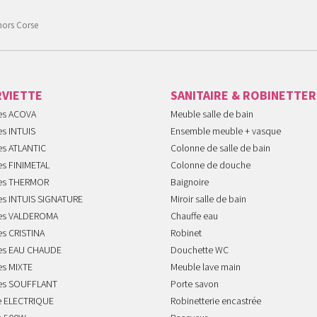
hors Corse
RVIETTE
SANITAIRE & ROBINETTER
tes ACOVA
Meuble salle de bain
es INTUIS
Ensemble meuble + vasque
es ATLANTIC
Colonne de salle de bain
es FINIMETAL
Colonne de douche
tes THERMOR
Baignoire
tes INTUIS SIGNATURE
Miroir salle de bain
tes VALDEROMA
Chauffe eau
es CRISTINA
Robinet
tes EAU CHAUDE
Douchette WC
es MIXTE
Meuble lave main
tes SOUFFLANT
Porte savon
te ELECTRIQUE
Robinetterie encastrée