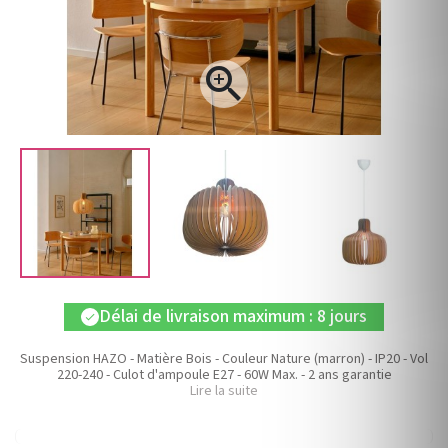

Délai de livraison maximum : 8 jours
check
Suspension HAZO - Matière Bois - Couleur Nature (marron) - IP20 - Vol
220-240 - Culot d'ampoule E27 - 60W Max. - 2 ans garantie
Lire la suite