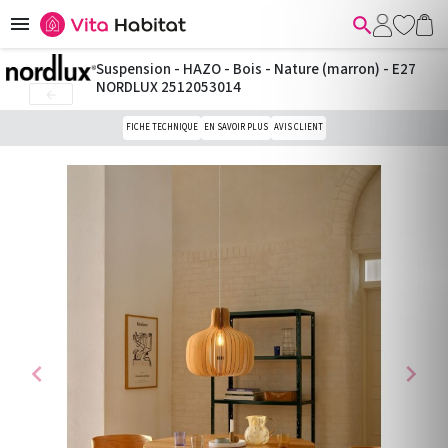


Suspension - HAZO - Bois - Nature (marron) - E27
NORDLUX 2512053014

FICHE TECHNIQUE
EN SAVOIR PLUS
AVIS CLIENT
chevron_left
chevron_right