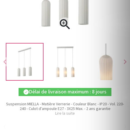

chevron_left
chevron_right
Délai de livraison maximum : 8 jours
check
Suspension MIELLA - Matière Verrerie - Couleur Blanc - IP20 - Vol. 220-
240 - Culot d'ampoule E27 - 3X25 Max. - 2 ans garantie
Lire la suite