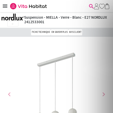


Suspension - MIELLA - Verre - Blanc - E27 NORDLUX
2412533001

FICHE TECHNIQUE
EN SAVOIR PLUS
AVIS CLIENT
chevron_left
chevron_right