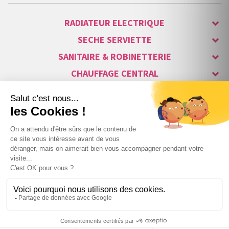
RADIATEUR ELECTRIQUE
SECHE SERVIETTE
SANITAIRE & ROBINETTERIE
CHAUFFAGE CENTRAL
ALARME & SÉCURITÉ
MAISON CONNECTÉE
VISIOPHONE & INTERPHONE
LUMINAIRES & ECLAIRAGE
NOS GAMMES STARS
Copyright © 2007-2026 Vita habitat - Tous droits réservés.
90
,81 €
TTC