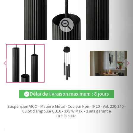

chevron_left
chevron_right
Délai de livraison maximum : 8 jours
check
Suspension VICO - Matière Métal - Couleur Noir - IP20 - Vol. 220-240 -
Culot d'ampoule GU10 - 3X5 W Max. - 2 ans garantie
Lire la suite