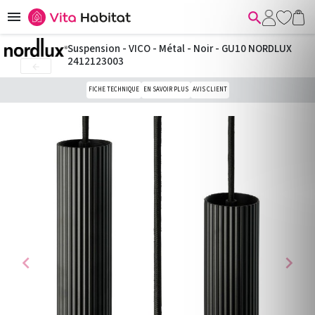


Suspension - VICO - Métal - Noir - GU10 NORDLUX
2412123003

FICHE TECHNIQUE
EN SAVOIR PLUS
AVIS CLIENT
chevron_left
chevron_right