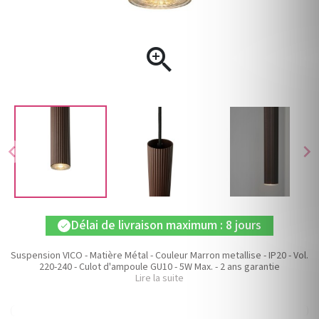

chevron_left
chevron_right
Délai de livraison maximum : 8 jours
check
Suspension VICO - Matière Métal - Couleur Marron metallise - IP20 - Vol.
220-240 - Culot d'ampoule GU10 - 5W Max. - 2 ans garantie
Lire la suite