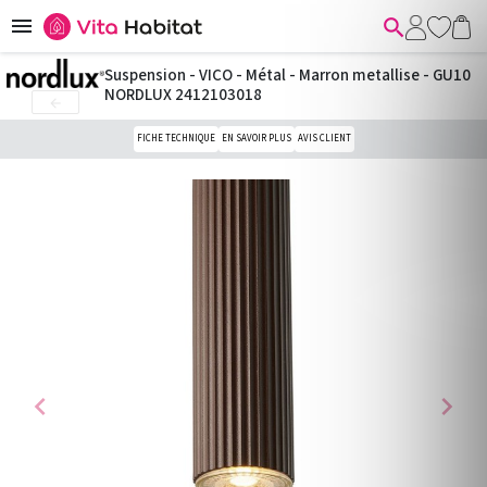


Suspension - VICO - Métal - Marron metallise - GU10
NORDLUX 2412103018

FICHE TECHNIQUE
EN SAVOIR PLUS
AVIS CLIENT
chevron_left
chevron_right