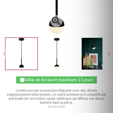

chevron_left
chevron_right
Délai de livraison maximum: 15 jours
check
Contina est une suspension élégante avec des détails
soigneusement sélectionnés. Le cadre lumineux est complété par
une boule de verre blanc opale sphérique qui diffuse une douce
lumière dans la pièce.
Lire la suite