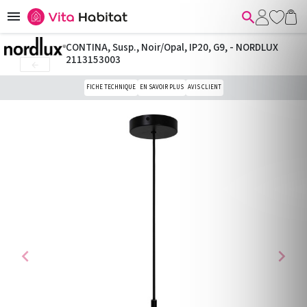


CONTINA, Susp., Noir/Opal, IP20, G9, - NORDLUX
2113153003

FICHE TECHNIQUE
EN SAVOIR PLUS
AVIS CLIENT
chevron_left
chevron_right