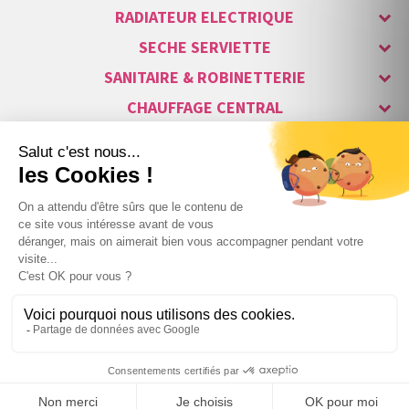
RADIATEUR ELECTRIQUE
SECHE SERVIETTE
SANITAIRE & ROBINETTERIE
CHAUFFAGE CENTRAL
ALARME & SÉCURITÉ
MAISON CONNECTÉE
VISIOPHONE & INTERPHONE
LUMINAIRES & ECLAIRAGE
NOS GAMMES STARS
Copyright © 2007-2026 Vita habitat - Tous droits réservés.
49
,89 €
TTC
−
+
Webdesign : Netenvie Agence Prestashop
au lieu de
63,16 €
TTC