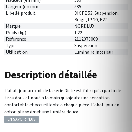
Hauteur (en mm)
535
Largeur (en mm)
535
Libellé produit
DICTE 53, Suspension,
Beige, IP 20, E27
Marque
NORDLUX
Poids (kg)
1.22
Référence
2112373009
Type
Suspension
Utilisation
Luminaire interieur
Description détaillée
L'abat-jour arrondi de la série Dicte est fabriqué à partir de
tissu doux et noué à la main qui ajoute une sensation
confortable et accueillante à chaque pièce. L'abat-jour en
coton plissé émet une lumière douce.
EN SAVOIR PLUS