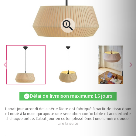

chevron_left
chevron_right
Délai de livraison maximum: 15 jours
check
L'abat-jour arrondi de la série Dicte est fabriqué à partir de tissu doux
et noué à la main qui ajoute une sensation confortable et accueillante
à chaque pièce. L'abat-jour en coton plissé émet une lumière douce.
Lire la suite