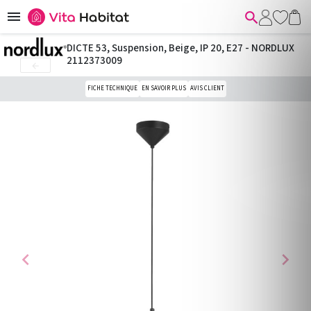


DICTE 53, Suspension, Beige, IP 20, E27 - NORDLUX
2112373009

FICHE TECHNIQUE
EN SAVOIR PLUS
AVIS CLIENT
chevron_left
chevron_right