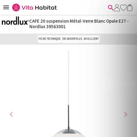


CAFE 20 suspension Métal-Verre Blanc Opale E27 -
Nordlux 39563001

FICHE TECHNIQUE
EN SAVOIR PLUS
AVIS CLIENT
chevron_left
chevron_right