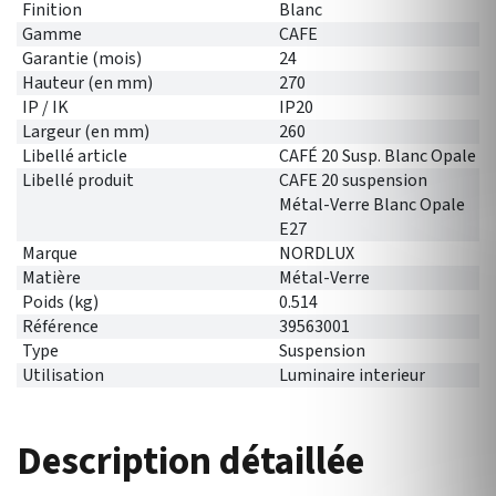
Finition
Blanc
Gamme
CAFE
Garantie (mois)
24
Hauteur (en mm)
270
IP / IK
IP20
Largeur (en mm)
260
Libellé article
CAFÉ 20 Susp. Blanc Opale
Libellé produit
CAFE 20 suspension
Métal-Verre Blanc Opale
E27
Marque
NORDLUX
Matière
Métal-Verre
Poids (kg)
0.514
Référence
39563001
Type
Suspension
Utilisation
Luminaire interieur
Description détaillée