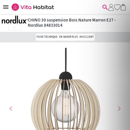


CHINO 30 suspension Bois Nature Marron E27 -
Nordlux 84833014

FICHE TECHNIQUE
EN SAVOIR PLUS
AVIS CLIENT
chevron_left
chevron_right