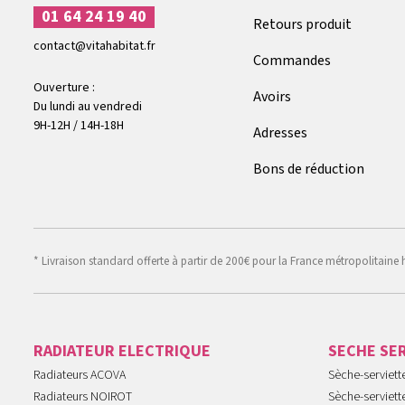
01 64 24 19 40
Retours produit
contact@vitahabitat.fr
Commandes
Ouverture :
Avoirs
Du lundi au vendredi
9H-12H / 14H-18H
Adresses
Bons de réduction
* Livraison standard offerte à partir de 200€ pour la France métropolitaine 
RADIATEUR ELECTRIQUE
SECHE SE
Radiateurs ACOVA
Sèche-serviet
Radiateurs NOIROT
Sèche-serviett