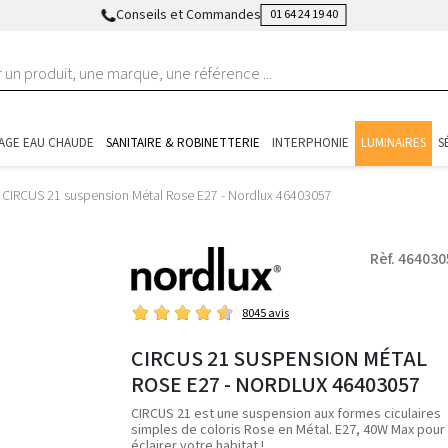
Conseils et Commandes
01 64 24 19 40
AGE EAU CHAUDE
SANITAIRE & ROBINETTERIE
INTERPHONIE
LUMINAIRES
S
CIRCUS 21 suspension Métal Rose E27 - Nordlux 46403057
Rèf. 464030
8045 avis
CIRCUS 21 SUSPENSION MÉTAL
ROSE E27 - NORDLUX 46403057
CIRCUS 21 est une suspension aux formes ciculaires
simples de coloris Rose en Métal. E27, 40W Max pour
éclairer votre habitat !