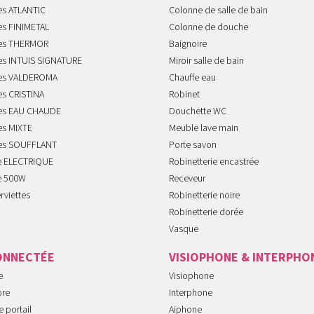
es ATLANTIC
Colonne de salle de bain
es FINIMETAL
Colonne de douche
tes THERMOR
Baignoire
tes INTUIS SIGNATURE
Miroir salle de bain
tes VALDEROMA
Chauffe eau
es CRISTINA
Robinet
tes EAU CHAUDE
Douchette WC
es MIXTE
Meuble lave main
tes SOUFFLANT
Porte savon
te ELECTRIQUE
Robinetterie encastrée
te 500W
Receveur
rviettes
Robinetterie noire
Robinetterie dorée
Vasque
ONNECTÉE
VISIOPHONE & INTERPHO
e
Visiophone
ore
Interphone
 portail
Aiphone