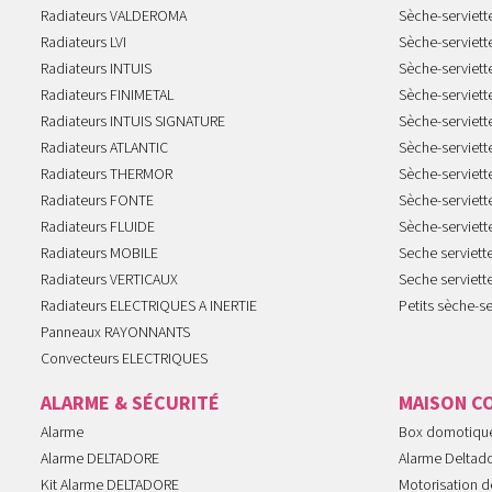
Radiateurs VALDEROMA
Sèche-serviett
Radiateurs LVI
Sèche-serviett
Radiateurs INTUIS
Sèche-serviet
Radiateurs FINIMETAL
Sèche-serviet
Radiateurs INTUIS SIGNATURE
Sèche-serviet
Radiateurs ATLANTIC
Sèche-serviett
Radiateurs THERMOR
Sèche-serviet
Radiateurs FONTE
Sèche-serviett
Radiateurs FLUIDE
Sèche-serviet
Radiateurs MOBILE
Seche serviet
Radiateurs VERTICAUX
Seche serviet
Radiateurs ELECTRIQUES A INERTIE
Petits sèche-se
Panneaux RAYONNANTS
Convecteurs ELECTRIQUES
ALARME & SÉCURITÉ
MAISON C
Alarme
Box domotiqu
Alarme DELTADORE
Alarme Deltad
Kit Alarme DELTADORE
Motorisation de