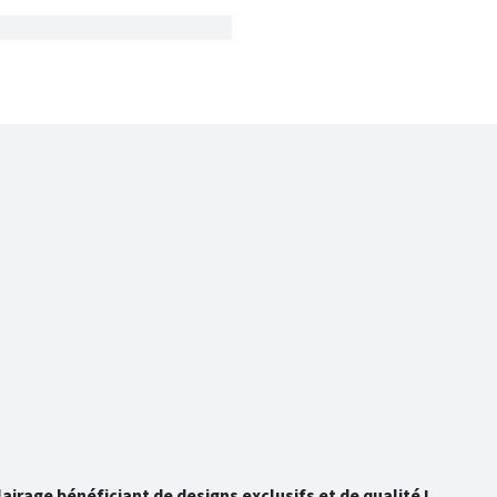
rage bénéficiant de designs exclusifs et de qualité !