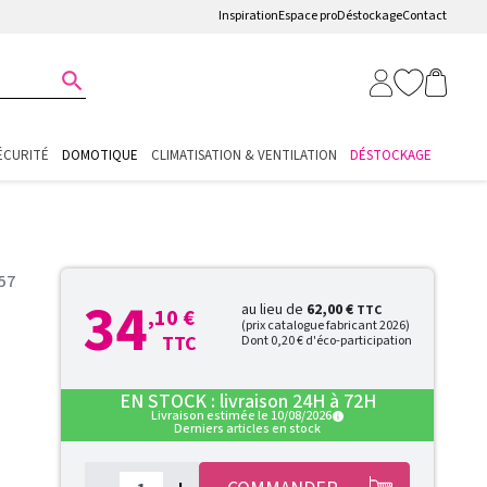
Inspiration
Espace pro
Déstockage
Contact

ÉCURITÉ
DOMOTIQUE
CLIMATISATION & VENTILATION
DÉSTOCKAGE
57
34
au lieu de
62,00 €
TTC
,10 €
(prix catalogue fabricant 2026)
TTC
Dont 0,20 € d'éco-participation
EN STOCK : livraison 24H à 72H
Livraison estimée le 10/08/2026
info
Derniers articles en stock