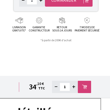
−
+
COMMANDER
LIVRAISON
GARANTIE
RETOUR
7 MODES DE
GRATUITE*
CONSTRUCTEUR
SOUS 14 JOURS
PAIEMENT SÉCURISÉ
*à partir de 200€ d’achat
,10 €
34
−
+
TTC