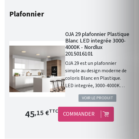
particularité de cette lampe
réside dans la possibilité
Plafonnier
d’orienter le faisceau lumineux
au moyen de l’aimant monté
sur le fil.
OJA 29 plafonnier Plastique
Blanc LED integrée 3000-
4000K - Nordlux
2015016101
OJA 29 est un plafonnier
simple au design moderne de
coloris Blanc en Plastique.
LED integrée, 3000-4000K
pour éclairer votre habitat !
VOIR LE PRODUIT
Prix de base
45
TTC
,15 €
COMMANDER