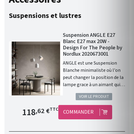
Suspensions et lustres
Suspension ANGLE E27
Blanc E27 max 20W -
Design For The People by
Nordlux 2020673001
ANGLE est une Suspension
Blanche minimaliste où l'on
peut changer la position de la
lampe grace à un aimant qui
se situe sur la corde. Culot
VOIR LE PRODUIT
E27, 20W maximum pour
éclairer votre habitat ! Angle
Prix de base
118
TTC
,62 €
COMMANDER
est un luminaire exclusif à
l’allure industrielle, créé par la
danoise Maria Berntsen. La