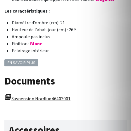
Les caractéristiques :
Diamètre d’ombre (cm): 21
Hauteur de l’abat-jour (cm) : 26.5
Ampoule pas inclus
Finition :
Blanc
Eclairage intérieur
EN SAVOIR PLUS
Documents
picture_as_pdf
Suspension Nordlux 46403001
Accessoires