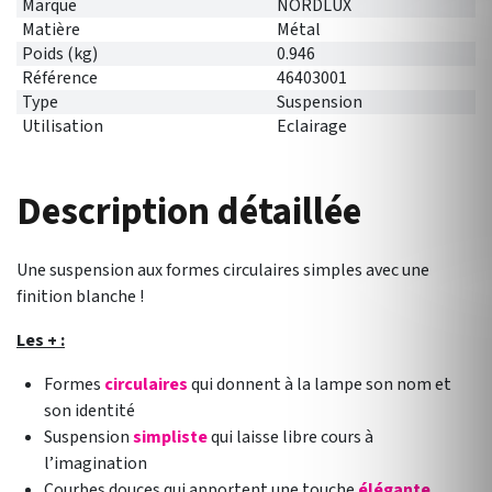
Marque
NORDLUX
Matière
Métal
Poids (kg)
0.946
Référence
46403001
Type
Suspension
Utilisation
Eclairage
Description détaillée
Une suspension aux formes circulaires simples avec une
finition blanche !
Les + :
Formes
circulaires
qui donnent à la lampe son nom et
son identité
Suspension
simpliste
qui laisse libre cours à
l’imagination
Courbes douces qui apportent une touche
élégante