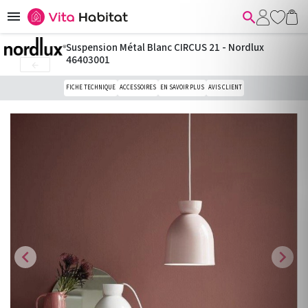


Suspension Métal Blanc CIRCUS 21 - Nordlux
46403001

FICHE TECHNIQUE
ACCESSOIRES
EN SAVOIR PLUS
AVIS CLIENT
chevron_left
chevron_right