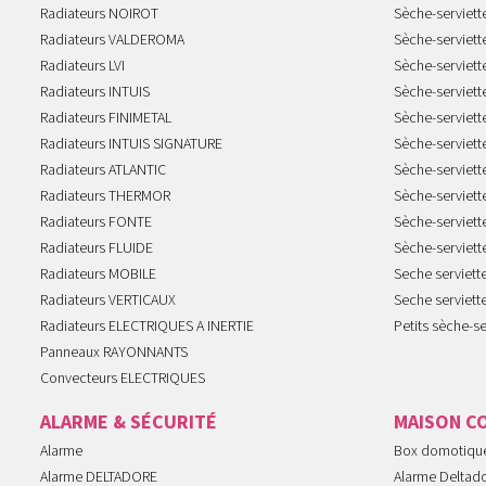
Radiateurs NOIROT
Sèche-serviett
Radiateurs VALDEROMA
Sèche-serviett
Radiateurs LVI
Sèche-serviett
Radiateurs INTUIS
Sèche-serviet
Radiateurs FINIMETAL
Sèche-serviet
Radiateurs INTUIS SIGNATURE
Sèche-serviet
Radiateurs ATLANTIC
Sèche-serviett
Radiateurs THERMOR
Sèche-serviet
Radiateurs FONTE
Sèche-serviett
Radiateurs FLUIDE
Sèche-serviet
Radiateurs MOBILE
Seche serviet
Radiateurs VERTICAUX
Seche serviet
Radiateurs ELECTRIQUES A INERTIE
Petits sèche-se
Panneaux RAYONNANTS
Convecteurs ELECTRIQUES
ALARME & SÉCURITÉ
MAISON C
Alarme
Box domotiqu
Alarme DELTADORE
Alarme Deltad