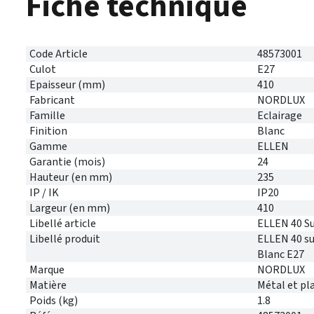
Fiche technique
Code Article
48573001
Culot
E27
Epaisseur (mm)
410
Fabricant
NORDLUX
Famille
Eclairage
Finition
Blanc
Gamme
ELLEN
Garantie (mois)
24
Hauteur (en mm)
235
IP / IK
IP20
Largeur (en mm)
410
Libellé article
ELLEN 40 Su
Libellé produit
ELLEN 40 su
Blanc E27
Marque
NORDLUX
Matière
Métal et pl
Poids (kg)
1.8