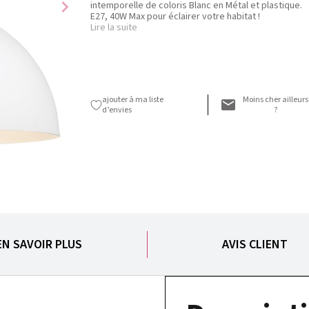
chevron_right
intemporelle de coloris Blanc en Métal et plastique.
E27, 40W Max pour éclairer votre habitat !
Lire la suite
ajouter à ma liste
Moins cher ailleurs
d’envies
?
EN SAVOIR PLUS
AVIS CLIENT