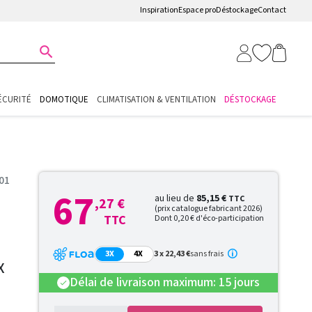
Inspiration
Espace pro
Déstockage
Contact

ÉCURITÉ
DOMOTIQUE
CLIMATISATION & VENTILATION
DÉSTOCKAGE
01
67
au lieu de
85,15 €
TTC
,27 €
(prix catalogue fabricant 2026)
TTC
Dont 0,20 € d'éco-participation
3X
4X
3 x 22,43 €
sans frais
X
Délai de livraison maximum: 15 jours
check