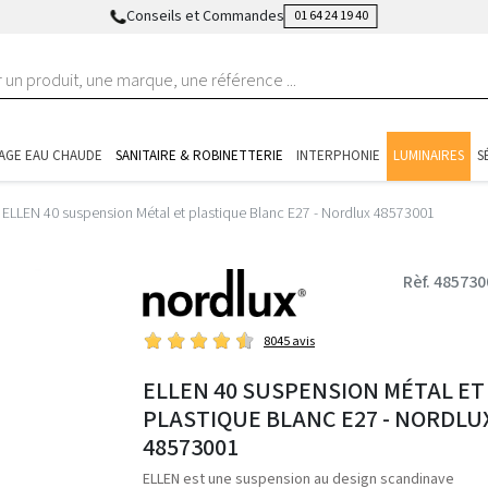
Conseils et Commandes
01 64 24 19 40
AGE EAU CHAUDE
SANITAIRE & ROBINETTERIE
INTERPHONIE
LUMINAIRES
S
ELLEN 40 suspension Métal et plastique Blanc E27 - Nordlux 48573001
Rèf. 485730
8045 avis
ELLEN 40 SUSPENSION MÉTAL ET
PLASTIQUE BLANC E27 - NORDLU
48573001
ELLEN est une suspension au design scandinave