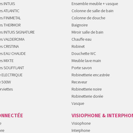
es INTUIS
Ensemble meuble + vasque
es ATLANTIC
Colonne de salle de bain
es FINIMETAL
Colonne de douche
tes THERMOR
Baignoire
tes INTUIS SIGNATURE
Miroir salle de bain
tes VALDEROMA
Chauffe eau
es CRISTINA
Robinet
tes EAU CHAUDE
Douchette WC
es MIXTE
Meuble lave main
tes SOUFFLANT
Porte savon
te ELECTRIQUE
Robinetterie encastrée
te 500W
Receveur
rviettes
Robinetterie noire
Robinetterie dorée
Vasque
ONNECTÉE
VISIOPHONE & INTERPHO
e
Visiophone
ore
Interphone