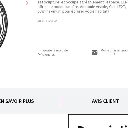
chevron_right
est scupturel et occupe agréablement l'espace. Elle
offre une bonne lumière. Ampoule visible, Culot E27,
60W maximum pour éclairer votre habitat !
Lire la suite
ajouter à ma liste
Moins cher ailleurs
d’envies
?
EN SAVOIR PLUS
AVIS CLIENT