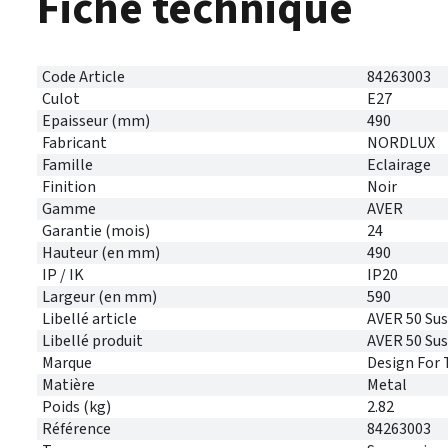
Fiche technique
Code Article
84263003
Culot
E27
Epaisseur (mm)
490
Fabricant
NORDLUX
Famille
Eclairage
Finition
Noir
Gamme
AVER
Garantie (mois)
24
Hauteur (en mm)
490
IP / IK
IP20
Largeur (en mm)
590
Libellé article
AVER 50 Sus
Libellé produit
AVER 50 Su
Marque
Design For 
Matière
Metal
Poids (kg)
2.82
Référence
84263003