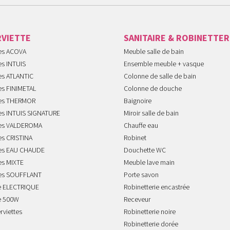
RVIETTE
SANITAIRE & ROBINETTER
tes ACOVA
Meuble salle de bain
es INTUIS
Ensemble meuble + vasque
es ATLANTIC
Colonne de salle de bain
es FINIMETAL
Colonne de douche
tes THERMOR
Baignoire
tes INTUIS SIGNATURE
Miroir salle de bain
tes VALDEROMA
Chauffe eau
es CRISTINA
Robinet
tes EAU CHAUDE
Douchette WC
es MIXTE
Meuble lave main
tes SOUFFLANT
Porte savon
te ELECTRIQUE
Robinetterie encastrée
te 500W
Receveur
rviettes
Robinetterie noire
Robinetterie dorée