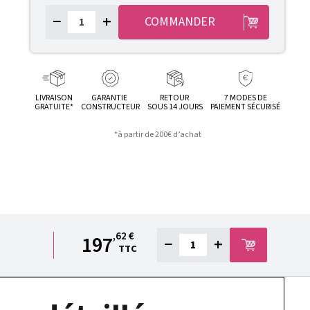
−
+
COMMANDER
LIVRAISON
GARANTIE
RETOUR
7 MODES DE
GRATUITE*
CONSTRUCTEUR
SOUS 14 JOURS
PAIEMENT SÉCURISÉ
*à partir de 200€ d’achat
,62 €
197
−
+
TTC