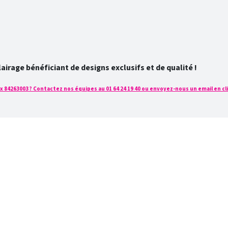
rage bénéficiant de designs exclusifs et de qualité !
 84263003 ? Contactez nos équipes au 01 64 24 19 40 ou envoyez-nous un email en cli