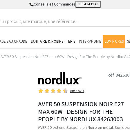
Conseils et Commandes
01 64 24 19 40
AGE EAU CHAUDE
SANITAIRE & ROBINETTERIE
INTERPHONIE
LUMINAIRES
S
AVER 50 Suspension Noir E27 max 60W - Design For The People by Nordlux 8
Rèf. 842630
8045 avis
AVER 50 SUSPENSION NOIR E27
MAX 60W - DESIGN FOR THE
PEOPLE BY NORDLUX 84263003
AVER 50 est une Suspension Noire en métal. Son des