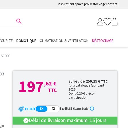
Inspiration
Espace pro
Déstockage
Contact

ÉCURITÉ
DOMOTIQUE
CLIMATISATION & VENTILATION
DÉSTOCKAGE
4263003
03
197
au lieu de
250,15 €
TTC
,62 €
(prix catalogue fabricant
TTC
2026)
Dont 0,20 € d'éco-
participation
3X
4X
3 x 65,88 €
sans frais
Délai de livraison maximum: 15 jours
check
ign