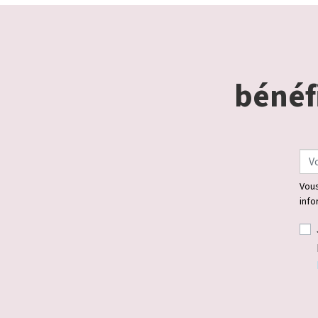
bénéfi
Vous
info