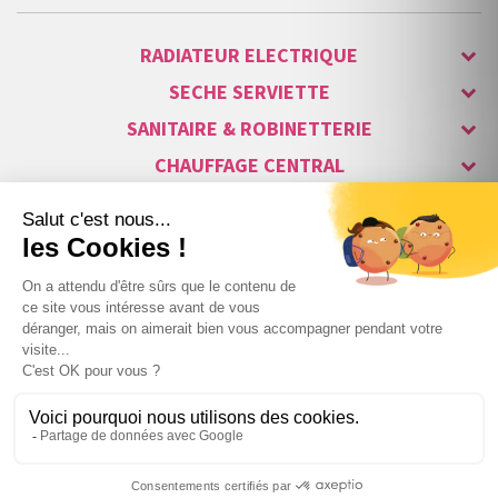
RADIATEUR ELECTRIQUE
SECHE SERVIETTE
SANITAIRE & ROBINETTERIE
CHAUFFAGE CENTRAL
ALARME & SÉCURITÉ
MAISON CONNECTÉE
VISIOPHONE & INTERPHONE
LUMINAIRES & ECLAIRAGE
NOS GAMMES STARS
Copyright © 2007-2026 Vita habitat - Tous droits réservés.
52
,50 €
TTC