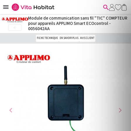


Module de communication sans fil "TIC" COMPTEUR
pour appareils APPLIMO Smart ECOcontrol -

0056042AA
FICHE TECHNIQUE
EN SAVOIR PLUS
AVIS CLIENT
chevron_left
chevron_right