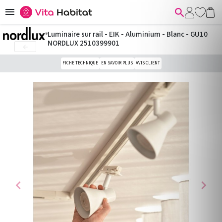


Luminaire sur rail - EIK - Aluminium - Blanc - GU10
NORDLUX 2510399901

FICHE TECHNIQUE
EN SAVOIR PLUS
AVIS CLIENT
chevron_left
chevron_right