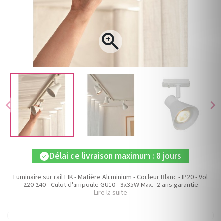

chevron_left
chevron_right
Délai de livraison maximum : 8 jours
check
Luminaire sur rail EIK - Matière Aluminium - Couleur Blanc - IP20 - Vol
220-240 - Culot d'ampoule GU10 - 3x35W Max. -2 ans garantie
Lire la suite