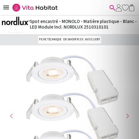


Spot encastré - MONOLO - Matière plastique - Blanc -
LED Module Incl. NORDLUX 2510310101

FICHE TECHNIQUE
EN SAVOIR PLUS
AVIS CLIENT
chevron_left
chevron_right