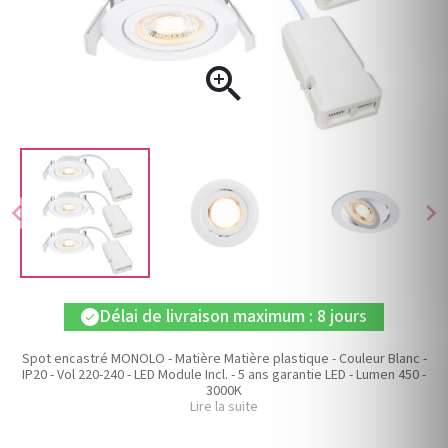

chevron_left
chevron_right
Délai de livraison maximum : 8 jours
check
Spot encastré MONOLO - Matière Matière plastique - Couleur Blanc -
IP20 - Vol 220-240 - LED Module Incl. - 5 ans garantie LED - Lumen 450 -
3000K
Lire la suite