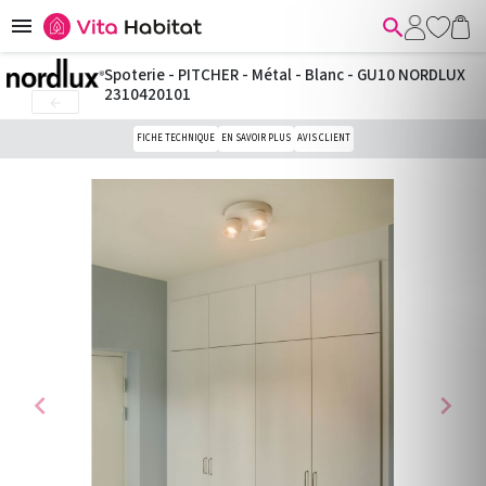


Spoterie - PITCHER - Métal - Blanc - GU10 NORDLUX
2310420101

FICHE TECHNIQUE
EN SAVOIR PLUS
AVIS CLIENT
chevron_left
chevron_right