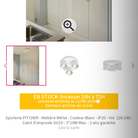

chevron_left
chevron_right
EN STOCK: livraison 24H à 72H
Livraison estimée le 11/08/2026
info
Derniers articles en stock
Spoterie PITCHER - Matière Métal - Couleur Blanc - IP20 - Vol. 220-240 -
Culot d'ampoule GU10 - 3*10W Max. - 2 ans garantie
Lire la suite