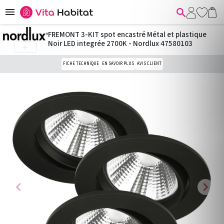


FREMONT 3-KIT spot encastré Métal et plastique
Noir LED integrée 2700K - Nordlux 47580103

FICHE TECHNIQUE
EN SAVOIR PLUS
AVIS CLIENT
chevron_left
chevron_right