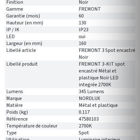
Finition
Noir
Gamme
FREMONT
Garantie (mois)
60
Hauteur (en mm)
130
IP / IK
IP23
LED
oui
Largeur (en mm)
160
Libellé article
FREMONT 3 Spot encastré
Noir
Libellé produit
FREMONT 3-KIT spot
encastré Métal et
plastique Noir LED
integrée 2700K
Lumens
345 Lumens
Marque
NORDLUX
Matière
Métal et plastique
Poids (kg)
0.117
Référence
47580103
Température de couleur
2700K
Type
Spot
Utilisation
Luminaire interieur