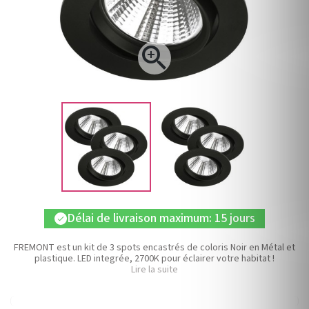

Délai de livraison maximum: 15 jours
check
FREMONT est un kit de 3 spots encastrés de coloris Noir en Métal et
plastique. LED integrée, 2700K pour éclairer votre habitat !
Lire la suite