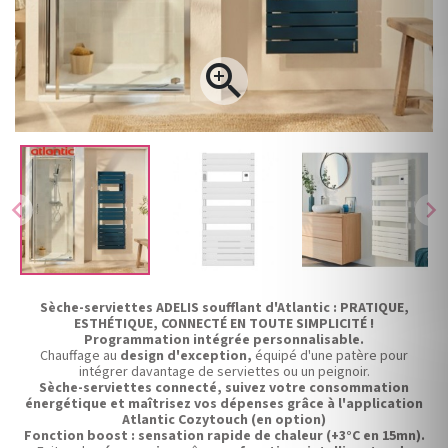

chevron_left
chevron_right
Sèche-serviettes ADELIS soufflant d'Atlantic :
PRATIQUE,
ESTHÉTIQUE, CONNECTÉ EN TOUTE SIMPLICITÉ !
Programmation intégrée personnalisable.
Chauffage au
design d'exception,
équipé d'une patère pour
intégrer davantage de serviettes ou un peignoir.
Sèche-serviettes connecté, suivez votre consommation
énergétique et maîtrisez vos dépenses grâce à l'application
Atlantic Cozytouch (en option)
Fonction boost : sensation rapide de chaleur
(+3°C en 15mn).