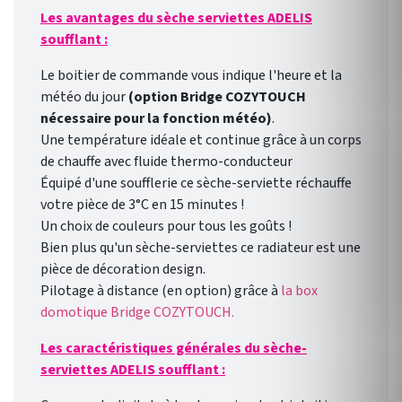
Les avantages du sèche serviettes ADELIS
vos absences. Vous pourrez
soufflant :
visualiser vos consommations
et vos économies de
Le boitier de commande vous indique l'heure et la
chauffage. Avec l'assistant
météo du jour
(option Bridge COZYTOUCH
Google Home vous pourrez
nécessaire pour la fonction météo)
.
piloter vos appareils avec
Une température idéale et continue grâce à un corps
votre voix.
de chauffe avec fluide thermo-conducteur
Équipé d'une soufflerie ce sèche-serviette réchauffe
votre pièce de 3°C en 15 minutes !
Un choix de couleurs pour tous les goûts !
Bien plus qu'un sèche-serviettes ce radiateur est une
pièce de décoration design.
Pilotage à distance (en option) grâce à
la box
domotique Bridge COZYTOUCH.
Les caractéristiques générales du sèche-
serviettes ADELIS soufflant :