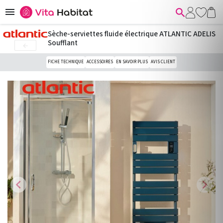


Sèche-serviettes fluide électrique ATLANTIC ADELIS
Soufflant

FICHE TECHNIQUE
ACCESSOIRES
EN SAVOIR PLUS
AVIS CLIENT
chevron_left
chevron_right