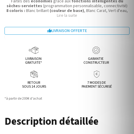
Faites des
économies
grâce aux
fonctions intelligentes du
sèches-serviettes
(programmation personnalisable, connectivité)
8 coloris :
Blanc brillant
(couleur de base)
, Blanc Carat, Vert d'eau,
Bleu profond, Beige, Noir, Graphite, Anthracite.
Lire la suite
LIVRAISON OFFERTE

LIVRAISON
GARANTIE
GRATUITE*
CONSTRUCTEUR
RETOUR
7 MODES DE
SOUS 14 JOURS
PAIEMENT SÉCURISÉ
*à partir de 200€ d’achat
Description détaillée