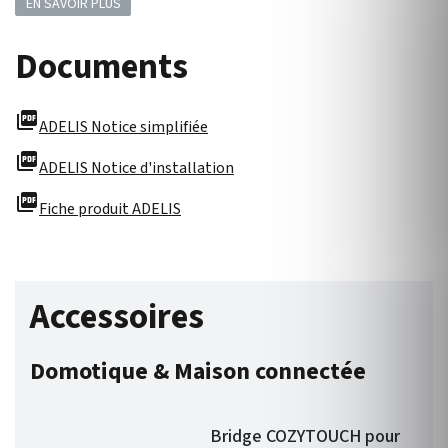
EN SAVOIR PLUS
Documents
picture_as_pdf
ADELIS Notice simplifiée
picture_as_pdf
ADELIS Notice d'installation
picture_as_pdf
Fiche produit ADELIS
Accessoires
Domotique & Maison connectée
Bridge COZYTOUCH pour