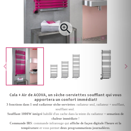

chevron_left
chevron_right
Cala + Air de ACOVA, un sèche-serviettes soufflant qui vous
apportera un confort immédiat!
3 fonctions dans 1 seul radiateur sèche-serviettes
: radiateur seul, radiateur + soufflant,
soufflant seul.
Soufflant 1000W intégré
habillé d'un cache dans la teinte du radiateur =
sensation de
chaleur immédiate
!
Commande IRS
: commande infrarouge qui
affiche de façon digitale l'heure et la
température
et vous permet
deux programmations journalières
.