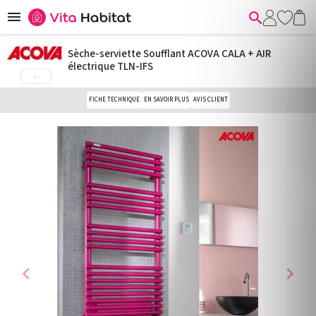


Sèche-serviette Soufflant ACOVA CALA + AIR
électrique TLN-IFS

FICHE TECHNIQUE
EN SAVOIR PLUS
AVIS CLIENT
chevron_left
chevron_right