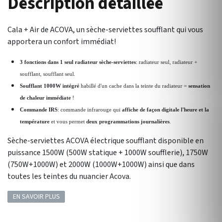
Description détaillée
Cala + Air de ACOVA, un sèche-serviettes soufflant qui vous
apportera un confort immédiat!
3 fonctions dans 1 seul radiateur sèche-serviettes
: radiateur seul, radiateur +
soufflant, soufflant seul.
Soufflant 1000W intégré
habillé d'un cache dans la teinte du radiateur =
sensation
de chaleur immédiate
!
Commande IRS
: commande infrarouge qui
affiche de façon digitale l'heure et la
température
et vous permet
deux programmations journalières
.
Sèche-serviettes ACOVA électrique soufflant disponible en
puissance 1500W (500W statique + 1000W soufflerie), 1750W
(750W+1000W) et 2000W (1000W+1000W) ainsi que dans
toutes les teintes du nuancier Acova.
EN SAVOIR PLUS