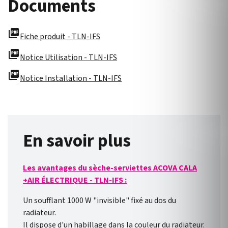
Documents
picture_as_pdf
Fiche produit - TLN-IFS
picture_as_pdf
Notice Utilisation - TLN-IFS
picture_as_pdf
Notice Installation - TLN-IFS
En savoir plus
Les avantages du sèche-serviettes ACOVA CALA
+AIR ÉLECTRIQUE - TLN-IFS :
Un soufflant 1000 W "invisible" fixé au dos du
radiateur.
Il dispose d'un habillage dans la couleur du radiateur.