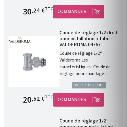
Valderoma.
Prix de base
30
TTC
,24 €
COMMANDER
Coude de réglage 1/2 droit
pour installation bitube -
VALDEROMA 09767
Coude de réglage 1/2"
Valderoma Les
caractéristiques : Coude de
réglage pour chauffage
central. Pour installation
VOIR LE PRODUIT
bitube . Coude de réglage 1/2"
droit . Compatible avec le
Prix de base
20
TTC
,52 €
COMMANDER
chauffage central Valderoma.
Coude de réglage 1/2
équerre pour installation