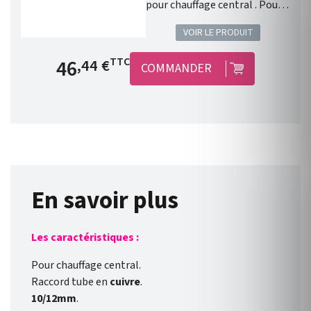
pour chauffage central . Pour
installation monotube .
VOIR LE PRODUIT
Finition : chromée.
Compatible avec le chauffage
Prix de base
46
TTC
,44 €
COMMANDER
central Valderoma.
En savoir plus
Les caractéristiques :
Pour chauffage central.
Raccord tube en
cuivre
.
10/12mm
.