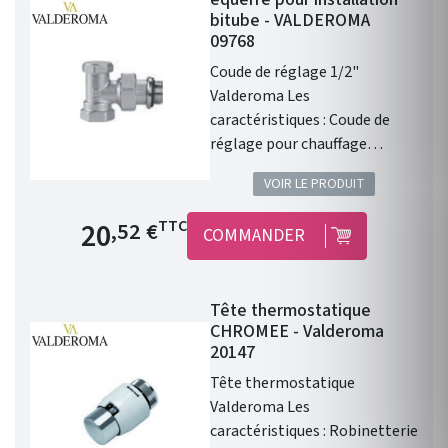
bitube - VALDEROMA
09768
Coude de réglage 1/2"
Valderoma Les
caractéristiques : Coude de
réglage pour chauffage
central. Pour installation
VOIR LE PRODUIT
bitube . Coude de réglage 1/2"
équerre . Compatible avec le
Prix de base
20
TTC
,52 €
COMMANDER
chauffage central Valderoma.
Tête thermostatique
CHROMEE - Valderoma
20147
Tête thermostatique
Valderoma Les
caractéristiques : Robinetterie