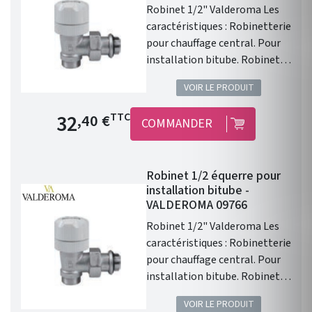
Robinet 1/2" Valderoma Les
caractéristiques : Robinetterie
pour chauffage central. Pour
installation bitube. Robinet
1/2" droit. Compatible avec le
VOIR LE PRODUIT
chauffage central Valderoma.
Prix de base
32
TTC
,40 €
COMMANDER
Robinet 1/2 équerre pour
installation bitube -
VALDEROMA 09766
Robinet 1/2" Valderoma Les
caractéristiques : Robinetterie
pour chauffage central. Pour
installation bitube. Robinet
1/2" équerre . Compatible avec
VOIR LE PRODUIT
le chauffage central