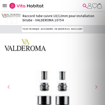


Raccord tube cuivre 10/12mm pour installation
bitube - VALDEROMA 10754

FICHE TECHNIQUE
ACCESSOIRES
EN SAVOIR PLUS
AVIS CLIENT
chevron_left
chevron_right