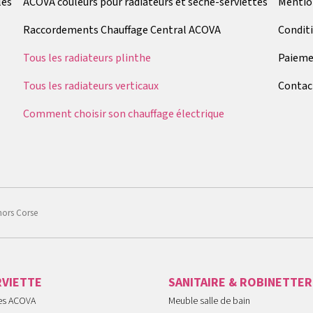
les
ACOVA couleurs pour radiateurs et sèche-serviettes
Mentio
Raccordements Chauffage Central ACOVA
Condit
Tous les radiateurs plinthe
Paieme
Tous les radiateurs verticaux
Contac
Comment choisir son chauffage électrique
hors Corse
RVIETTE
SANITAIRE & ROBINETTER
tes ACOVA
Meuble salle de bain