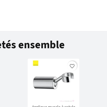
tés ensemble
favorite_border