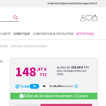
Inspiration
Espace pro
Déstockage
Contact

ÉCURITÉ
DOMOTIQUE
CLIMATISATION & VENTILATION
DÉSTOCKAGE
ROME - CRISTINA ONDYNA EV67851
51
148
au lieu de
210,00 €
TTC
,47 €
(prix catalogue fabricant
TTC
2026)
3X
4X
3 x 49,49 €
sans frais
Délai de livraison maximum: 15 jours
check