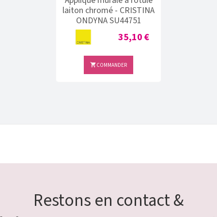
Applique murale à rotule
laiton chromé - CRISTINA
ONDYNA SU44751
Prix
35,10 €
COMMANDER

Restons en contact &