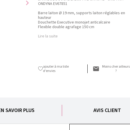
chevron_right
ONDYNA EV67851
Barre laiton Ø 19 mm, supports laiton réglables en
hauteur
Douchette Executive monojet anticalcaire
Flexible double agrafage 150 cm
Lire la suite
ajouter à ma liste
Moins cher ailleurs
d’envies
?
EN SAVOIR PLUS
AVIS CLIENT