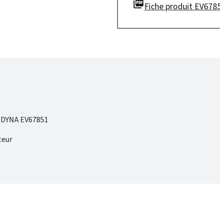
picture_as_pdf
Fiche produit EV678
DYNA EV67851
teur