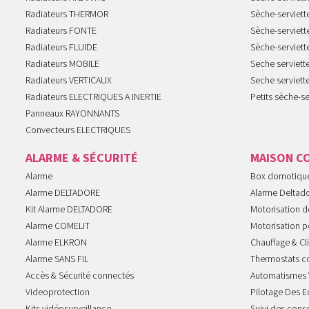
Radiateurs THERMOR
Sèche-serviet
Radiateurs FONTE
Sèche-serviett
Radiateurs FLUIDE
Sèche-serviet
Radiateurs MOBILE
Seche serviet
Radiateurs VERTICAUX
Seche serviet
Radiateurs ELECTRIQUES A INERTIE
Petits sèche-se
Panneaux RAYONNANTS
Convecteurs ELECTRIQUES
ALARME & SÉCURITÉ
MAISON C
Alarme
Box domotiqu
Alarme DELTADORE
Alarme Deltad
Kit Alarme DELTADORE
Motorisation de
Alarme COMELIT
Motorisation po
Alarme ELKRON
Chauffage & Cl
Alarme SANS FIL
Thermostats c
Accès & Sécurité connectés
Automatismes 
Videoprotection
Pilotage Des E
Kits vidéosurveillance
Suivi des con