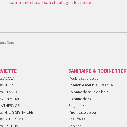
Comment choisir son chauffage électrique
hors Corse
RVIETTE
SANITAIRE & ROBINETTER
tes ACOVA
Meuble salle de bain
es INTUIS
Ensemble meuble + vasque
es ATLANTIC
Colonne de salle de bain
es FINIMETAL
Colonne de douche
tes THERMOR
Baignoire
tes INTUIS SIGNATURE
Miroir salle de bain
tes VALDEROMA
Chauffe eau
es CRISTINA
Robinet