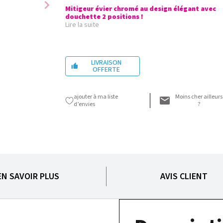
chevron_right
Mitigeur évier chromé au design élégant avec
douchette 2 positions !
Lire la suite
LIVRAISON

OFFERTE
ajouter à ma liste
Moins cher ailleurs
d’envies
?
EN SAVOIR PLUS
AVIS CLIENT