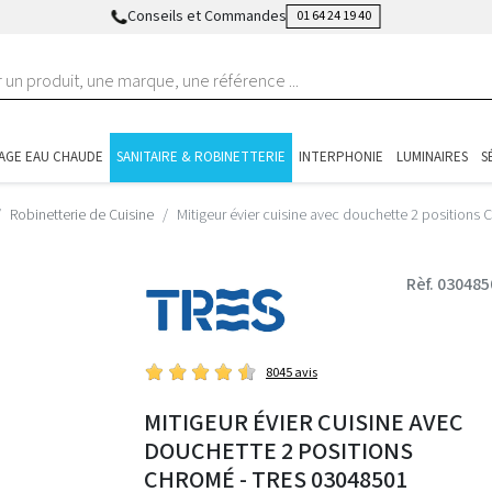
Conseils et Commandes
01 64 24 19 40
AGE EAU CHAUDE
SANITAIRE & ROBINETTERIE
INTERPHONIE
LUMINAIRES
S
Robinetterie de Cuisine
Mitigeur évier cuisine avec douchette 2 positions
Rèf. 030485
8045 avis
MITIGEUR ÉVIER CUISINE AVEC
DOUCHETTE 2 POSITIONS
CHROMÉ - TRES 03048501