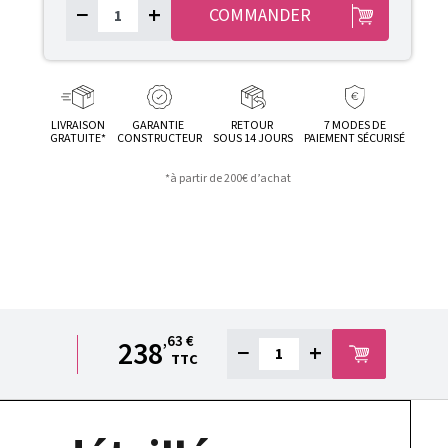
−
+
COMMANDER
LIVRAISON
GARANTIE
RETOUR
7 MODES DE
GRATUITE*
CONSTRUCTEUR
SOUS 14 JOURS
PAIEMENT SÉCURISÉ
*à partir de 200€ d’achat
,63 €
238
−
+
TTC