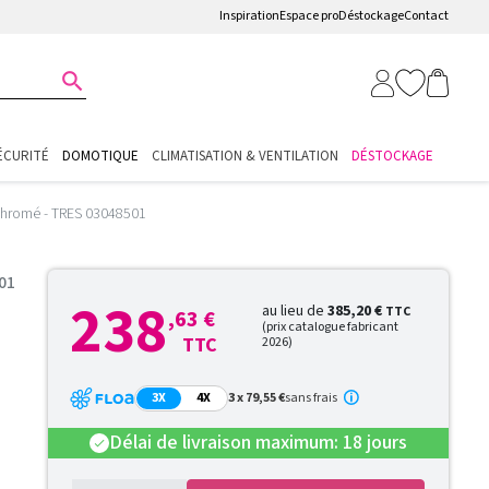
Inspiration
Espace pro
Déstockage
Contact

ÉCURITÉ
DOMOTIQUE
CLIMATISATION & VENTILATION
DÉSTOCKAGE
 Chromé - TRES 03048501
01
238
au lieu de
385,20 €
TTC
,63 €
(prix catalogue fabricant
TTC
2026)
3X
4X
3 x 79,55 €
sans frais
Délai de livraison maximum: 18 jours
check