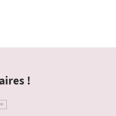
aires !
OK