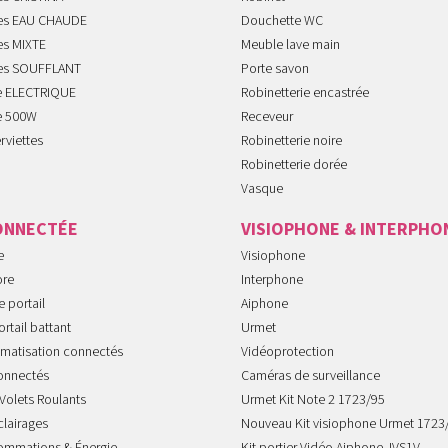
tes EAU CHAUDE
Douchette WC
es MIXTE
Meuble lave main
tes SOUFFLANT
Porte savon
te ELECTRIQUE
Robinetterie encastrée
te 500W
Receveur
rviettes
Robinetterie noire
Robinetterie dorée
Vasque
ONNECTÉE
VISIOPHONE & INTERPHO
e
Visiophone
ore
Interphone
 portail
Aiphone
rtail battant
Urmet
imatisation connectés
Vidéoprotection
onnectés
Caméras de surveillance
Volets Roulants
Urmet Kit Note 2 1723/95
clairages
Nouveau Kit visiophone Urmet 1723
sommations & Énergie
Kit portier Vidéo Aiphone JVS1V