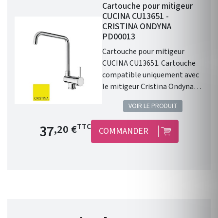
Cartouche pour mitigeur
CUCINA CU13651 -
CRISTINA ONDYNA
PD00013
Cartouche pour mitigeur
CUCINA CU13651. Cartouche
compatible uniquement avec
le mitigeur Cristina Ondyna
CUCINA CU13651 : mitigeur de
VOIR LE PRODUIT
cuisine basculant.
Prix de base
37
TTC
,20 €
COMMANDER