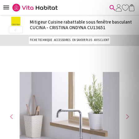


Mitigeur Cuisine rabattable sous fenêtre basculant
CUCINA - CRISTINA ONDYNA CU13651

FICHE TECHNIQUE
ACCESSOIRES
EN SAVOIR PLUS
AVIS CLIENT
chevron_left
chevron_right