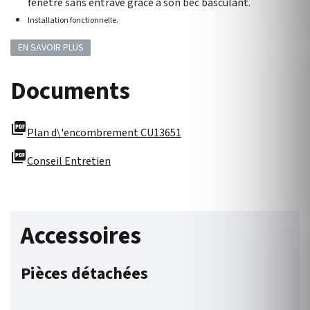
fenêtre sans entrave grâce à son bec basculant.
Installation fonctionnelle.
EN SAVOIR PLUS
Documents
picture_as_pdf
Plan d\'encombrement CU13651
picture_as_pdf
Conseil Entretien
Accessoires
Pièces détachées