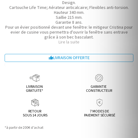
Design.
Cartouche Life Time; Aérateur anticalcaire; Flexibles anti-torsion.
Hauteur 340 mm.
Saillie 215 mm.
Garantie 8 ans.
Pour un évier positionné devant une fenêtre: le mitigeur Cristina pour
evier de cusine vous permettra d'ouvrir la fenêtre sans entrave
grâce à son bec basculant.
Lire la suite
Installation fonctionnelle.
LIVRAISON OFFERTE

LIVRAISON
GARANTIE
GRATUITE*
CONSTRUCTEUR
RETOUR
7 MODES DE
SOUS 14 JOURS
PAIEMENT SÉCURISÉ
*à partir de 200€ d’achat