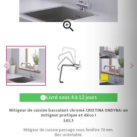

chevron_left
chevron_right
Livré sous 4 à 12 jours
check
Mitigeur de cuisine basculant chromé CRISTINA ONDYNA: un
mitigeur pratique et déco !
Les +
Mitigeur de cuisine passage sous fenêtre 70 mm.
Bec orientable.