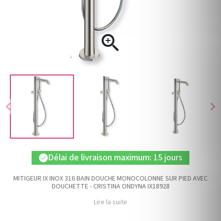

chevron_left
chevron_right
Délai de livraison maximum: 15 jours
check
MITIGEUR IX INOX 316 BAIN DOUCHE MONOCOLONNE SUR PIED AVEC
DOUCHETTE - CRISTINA ONDYNA IX18928
Lire la suite