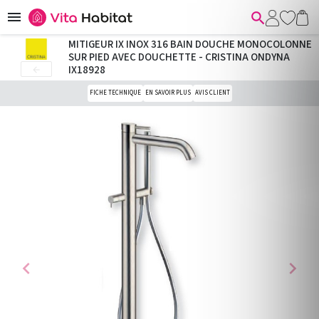


MITIGEUR IX INOX 316 BAIN DOUCHE MONOCOLONNE
SUR PIED AVEC DOUCHETTE - CRISTINA ONDYNA
IX18928

FICHE TECHNIQUE
EN SAVOIR PLUS
AVIS CLIENT
chevron_left
chevron_right