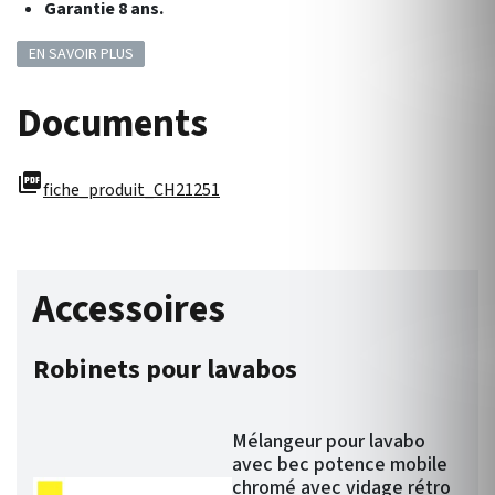
Garantie 8 ans.
EN SAVOIR PLUS
Documents
picture_as_pdf
fiche_produit_CH21251
Accessoires
Robinets pour lavabos
Mélangeur pour lavabo
avec bec potence mobile
chromé avec vidage rétro