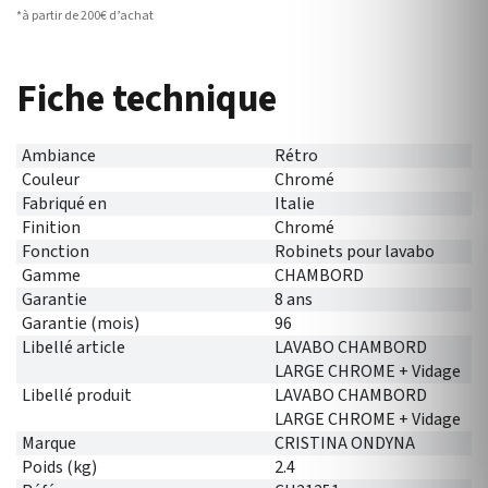
*à partir de 200€ d’achat
Fiche technique
Ambiance
Rétro
Couleur
Chromé
Fabriqué en
Italie
Finition
Chromé
Fonction
Robinets pour lavabo
Gamme
CHAMBORD
Garantie
8 ans
Garantie (mois)
96
Libellé article
LAVABO CHAMBORD
LARGE CHROME + Vidage
Libellé produit
LAVABO CHAMBORD
LARGE CHROME + Vidage
Marque
CRISTINA ONDYNA
Poids (kg)
2.4