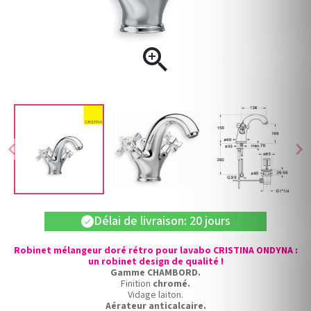

chevron_left
chevron_right
Délai de livraison: 20 jours
check
Robinet mélangeur doré rétro pour lavabo CRISTINA ONDYNA :
un robinet design de qualité !
Gamme CHAMBORD.
Finition
chromé.
Vidage laiton.
Aérateur anticalcaire.