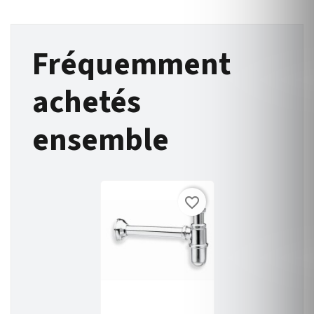
Fréquemment
achetés
ensemble
favorite_border