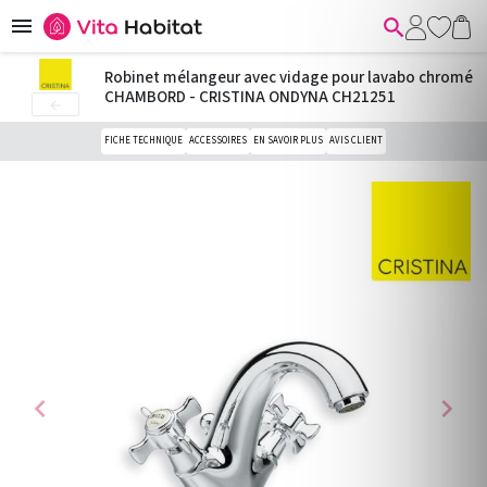


Robinet mélangeur avec vidage pour lavabo chromé
CHAMBORD - CRISTINA ONDYNA CH21251

FICHE TECHNIQUE
ACCESSOIRES
EN SAVOIR PLUS
AVIS CLIENT
chevron_left
chevron_right