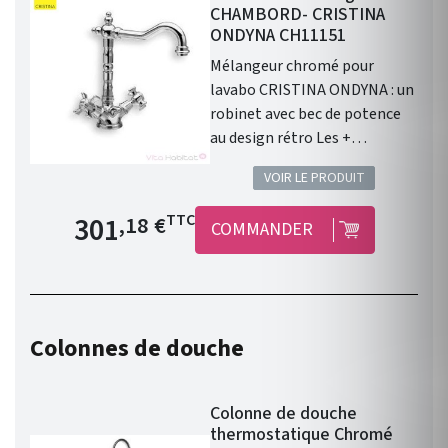
CHAMBORD- CRISTINA
ONDYNA CH11151
Mélangeur chromé pour
lavabo CRISTINA ONDYNA : un
robinet avec bec de potence
au design rétro Les +
Mélangeur chromé . Bec de
VOIR LE PRODUIT
potence orientable . Bec
mobile . Vidage laiton .
Prix de base
301
TTC
,18 €
COMMANDER
Aérateur anticalcaire .
Flexibles anti-torsion .
Hauteur : 253 mm . Hauteur
sous bec 182 mm . Saillie 178
mm . Garantie 8 ans.
Colonnes de douche
Disponible également en
finition : Chromé/Or ; Vieux
Bronze ; Vieil Argent ou Doré .
Colonne de douche
Mélangeur au design rétro
thermostatique Chromé