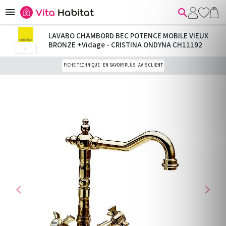


LAVABO CHAMBORD BEC POTENCE MOBILE VIEUX
BRONZE +Vidage - CRISTINA ONDYNA CH11192

FICHE TECHNIQUE
EN SAVOIR PLUS
AVIS CLIENT
chevron_left
chevron_right