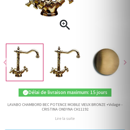

chevron_left
chevron_right
Délai de livraison maximum: 15 jours
check
LAVABO CHAMBORD BEC POTENCE MOBILE VIEUX BRONZE +Vidage -
CRISTINA ONDYNA CH11192
Lire la suite