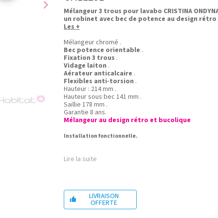
chevron_right
Mélangeur 3 trous pour lavabo CRISTINA ONDYNA
un robinet avec bec de potence au design rétro
Les +
Mélangeur chromé .
Bec potence orientable
.
Fixation 3 trous
.
Vidage laiton
.
Aérateur anticalcaire
.
Flexibles anti-torsion
.
Hauteur : 214 mm .
Hauteur sous bec 141 mm .
Saillie 178 mm .
Garantie 8 ans.
Mélangeur au design rétro et bucolique
Installation fonctionnelle.
Lire la suite
LIVRAISON

OFFERTE