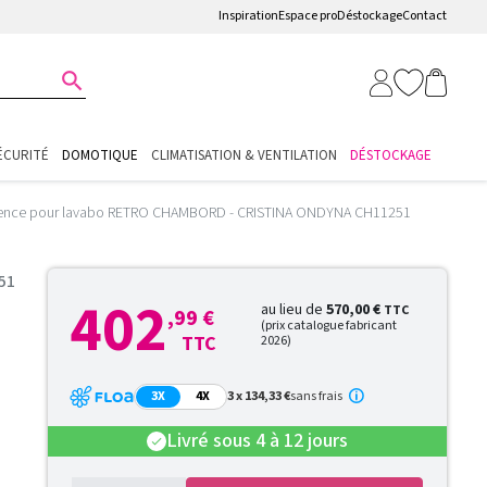
Inspiration
Espace pro
Déstockage
Contact

ÉCURITÉ
DOMOTIQUE
CLIMATISATION & VENTILATION
DÉSTOCKAGE
otence pour lavabo RETRO CHAMBORD - CRISTINA ONDYNA CH11251
51
402
au lieu de
570,00 €
TTC
,99 €
(prix catalogue fabricant
TTC
2026)
3X
4X
3 x 134,33 €
sans frais
Livré sous 4 à 12 jours
check