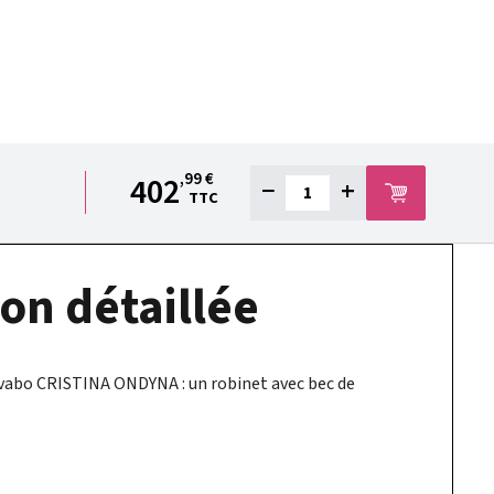
,99 €
402
−
+
TTC
on détaillée
avabo CRISTINA ONDYNA : un robinet avec bec de