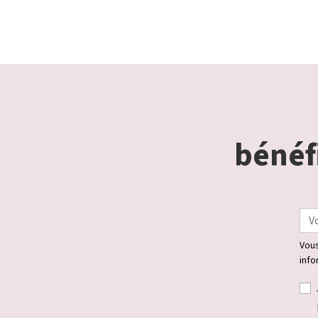
bénéfi
Vous
info