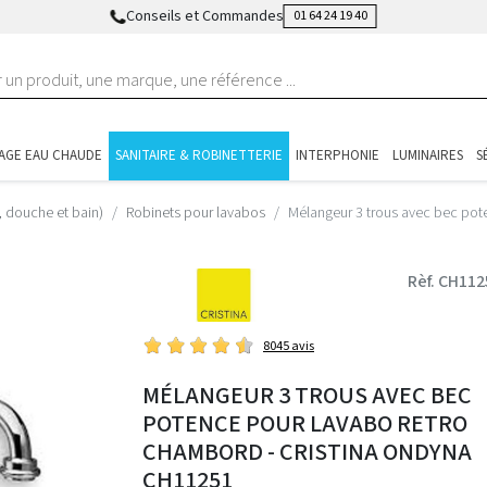
Conseils et Commandes
01 64 24 19 40
AGE EAU CHAUDE
SANITAIRE & ROBINETTERIE
INTERPHONIE
LUMINAIRES
S
, douche et bain)
Robinets pour lavabos
Mélangeur 3 trous avec bec p
Rèf. CH112
8045 avis
MÉLANGEUR 3 TROUS AVEC BEC
POTENCE POUR LAVABO RETRO
CHAMBORD - CRISTINA ONDYNA
CH11251