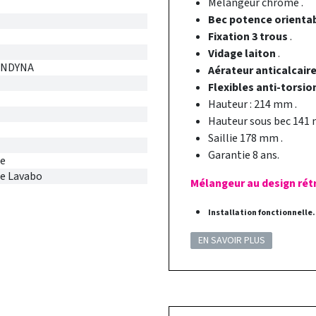
Mélangeur chromé .
Bec potence orienta
Fixation 3 trous
.
Vidage laiton
.
ONDYNA
Aérateur anticalcair
Flexibles anti-torsio
Hauteur : 214 mm .
Hauteur sous bec 141 
Saillie 178 mm .
Garantie 8 ans.
ie
ie Lavabo
Mélangeur au design rét
Installation fonctionnelle.
EN SAVOIR PLUS