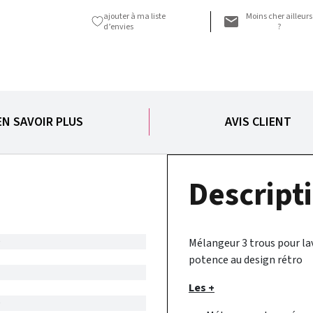
ajouter à ma liste
Moins cher ailleurs
d’envies
?
EN SAVOIR PLUS
AVIS CLIENT
Descripti
D
Mélangeur 3 trous pour l
potence au design rétro
Les +
D