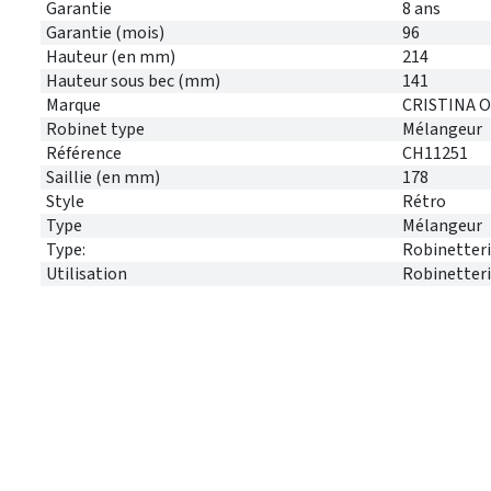
Garantie
8 ans
Garantie (mois)
96
Hauteur (en mm)
214
Hauteur sous bec (mm)
141
Marque
CRISTINA 
Robinet type
Mélangeur
Référence
CH11251
Saillie (en mm)
178
Style
Rétro
Type
Mélangeur
Type:
Robinetter
Utilisation
Robinetter