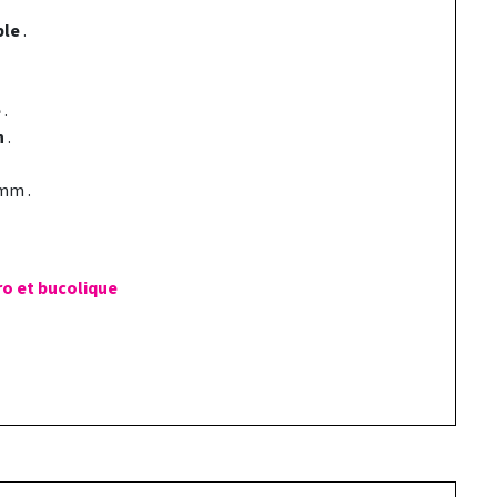
ble
.
e
.
n
.
mm .
ro et bucolique