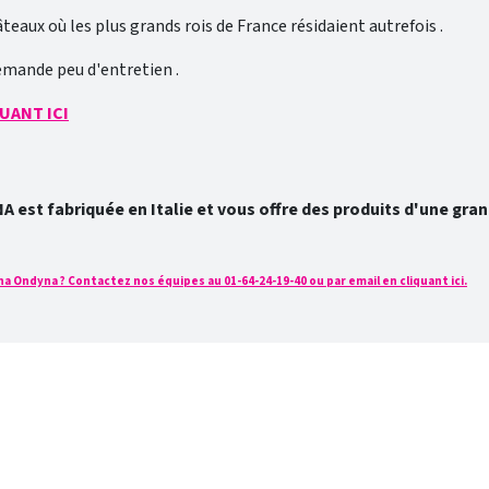
eaux où les plus grands rois de France résidaient autrefois .
demande peu d'entretien .
UANT ICI
est fabriquée en Italie et vous offre des produits d'une grand
a Ondyna ? Contactez nos équipes au 01-64-24-19-40 ou par email en cliquant ici.