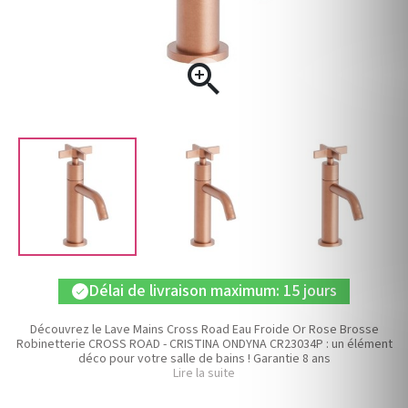

Délai de livraison maximum: 15 jours
check
Découvrez le Lave Mains Cross Road Eau Froide Or Rose Brosse
Robinetterie CROSS ROAD - CRISTINA ONDYNA CR23034P : un élément
déco pour votre salle de bains ! Garantie 8 ans
Lire la suite