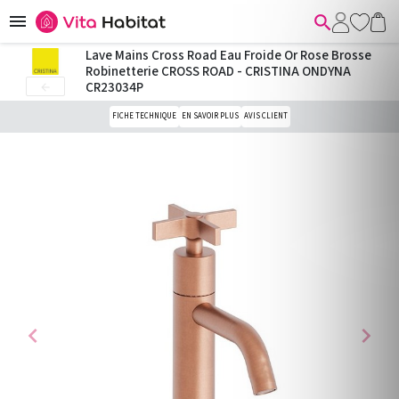


Lave Mains Cross Road Eau Froide Or Rose Brosse
Robinetterie CROSS ROAD - CRISTINA ONDYNA
CR23034P

FICHE TECHNIQUE
EN SAVOIR PLUS
AVIS CLIENT
chevron_left
chevron_right